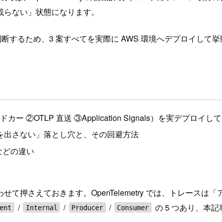
載らない」状態になります。
判断するため、3 案すべてを実際に AWS 環境へデプロイして
ドカー ②OTLP 直送 ③Application Signals）を実デプロ
スパンを出さない」落とし穴と、その回避方法
などの違い
押さえておきます。OpenTelemetry では、トレースは
/
/
/
の 5 つあり、本
ent
Internal
Producer
Consumer