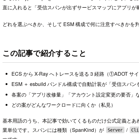
直に入れると「受信スパンが出ずサービスマップにアプリが
どれを選ぶべきか、そして ESM 構成で何に注意すべきかを
この記事で紹介すること
ECS から X-Ray へトレースを送る 3 経路（①ADOT サイ
ESM ＋ esbuild バンドル構成で自動計装が「受信
各案の「アプリ改修量」「アカウント設定変更の要否」
どの案がどんなワークロードに向くか（私見）
基本用語のうち、本記事で効いてくるものだけ公式定義とあわせて
業単位です。スパンには種類（SpanKind）が
/
Server
Cli