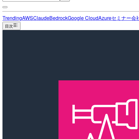
Trending
AWS
Claude
Bedrock
Google Cloud
Azure
セミナー
会
目次