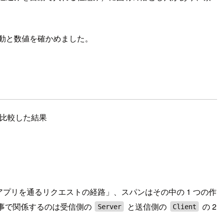
挙動と数値を確かめました。
イして比較した結果
「アプリを通るリクエストの経路」、スパンはその中の 1 つの作
記事で関係するのは受信側の
と送信側の
の 2
Server
Client