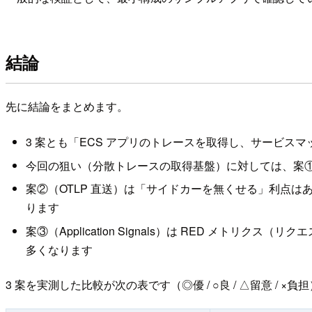
結論
先に結論をまとめます。
3 案とも「ECS アプリのトレースを取得し、サービ
今回の狙い（分散トレースの取得基盤）に対しては、案①（AD
案②（OTLP 直送）は「サイドカーを無くせる」利点はあ
ります
案③（Application Signals）は RED メ
多くなります
3 案を実測した比較が次の表です（◎優 / ○良 / △留意 / ×負