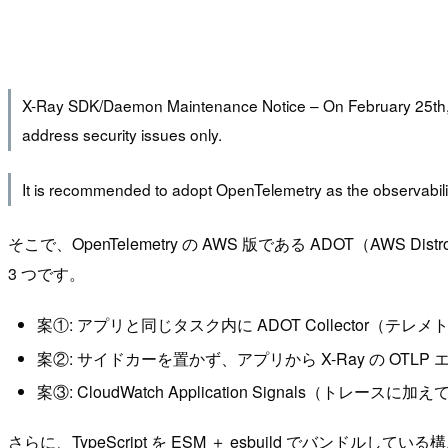
X-Ray SDK/Daemon Maintenance Notice – On February 25th, 
address security issues only.
It is recommended to adopt OpenTelemetry as the observability
そこで、OpenTelemetry の AWS 版である ADOT（AWS 
3 つです。
案①: アプリと同じタスク内に ADOT Collector（
案②: サイドカーを置かず、アプリから X-Ray の OTL
案③: CloudWatch Application Signals（
さらに、TypeScript を ESM ＋ esbuild でバン