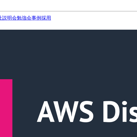
社説明会
勉強会
事例
採用