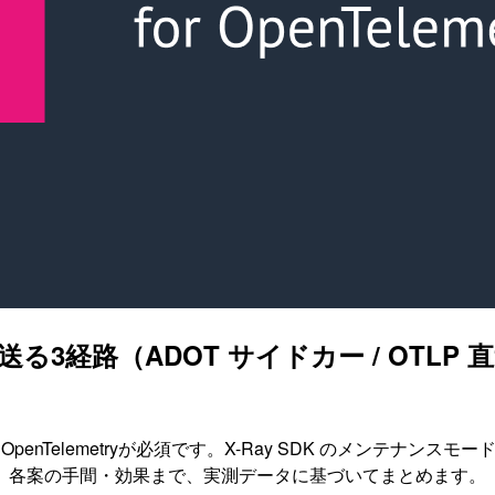
を送る3経路（ADOT サイドカー / OTLP 直送 
penTelemetryが必須です。X-Ray SDK のメンテナン
から、各案の手間・効果まで、実測データに基づいてまとめます。