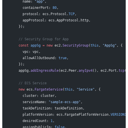
      name: 
"app"
,
      containerPort: 
80
,
      protocol: ecs.Protocol.
TCP
,
      appProtocol: ecs.AppProtocol.http,
    });
    // Security Group for App
    const
 appSg
 =
 new
 ec2.
SecurityGroup
(
this
, 
"AppSg"
, {
      vpc: vpc,
      allowAllOutbound: 
true
,
    });
    appSg.
addIngressRule
(ec2.Peer.
anyIpv4
(), ec2.Port.
tcp
(
    // ECS Service
    new
 ecs.
FargateService
(
this
, 
"Service"
, {
      cluster: cluster,
      serviceName: 
"sample-ecs-app"
,
      taskDefinition: taskDefinition,
      platformVersion: ecs.FargatePlatformVersion.
VERSION1
      desiredCount: 
1
,
      assignPublicIp: 
false
,