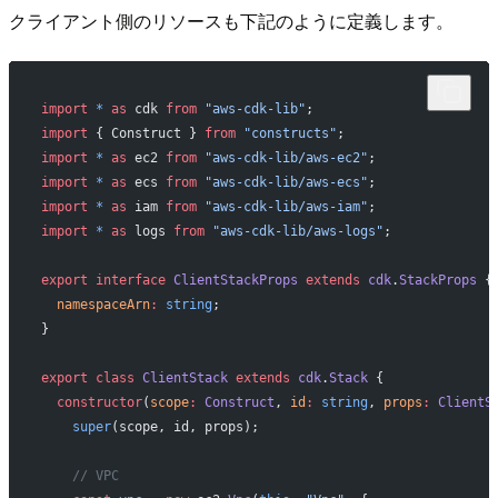
クライアント側のリソースも下記のように定義します。
import
 *
 as
 cdk 
from
 "aws-cdk-lib"
;
import
 { Construct } 
from
 "constructs"
;
import
 *
 as
 ec2 
from
 "aws-cdk-lib/aws-ec2"
;
import
 *
 as
 ecs 
from
 "aws-cdk-lib/aws-ecs"
;
import
 *
 as
 iam 
from
 "aws-cdk-lib/aws-iam"
;
import
 *
 as
 logs 
from
 "aws-cdk-lib/aws-logs"
;
export
 interface
 ClientStackProps
 extends
 cdk
.
StackProps
 {
  namespaceArn
:
 string
;
}
export
 class
 ClientStack
 extends
 cdk
.
Stack
 {
  constructor
(
scope
:
 Construct
, 
id
:
 string
, 
props
:
 ClientS
    super
(scope, id, props);
    // VPC