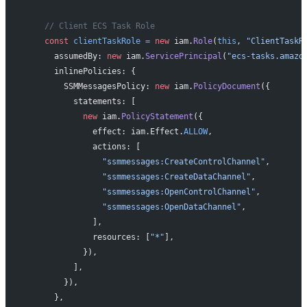
    // Client ECS Task Role
    const
 clientTaskRole
 =
 new
 iam.
Role
(
this
, 
"ClientTaskR
      assumedBy: 
new
 iam.
ServicePrincipal
(
"ecs-tasks.amazo
      inlinePolicies: {
        SSMMessagesPolicy: 
new
 iam.
PolicyDocument
({
          statements: [
            new
 iam.
PolicyStatement
({
              effect: iam.Effect.
ALLOW
,
              actions: [
                "ssmmessages:CreateControlChannel"
,
                "ssmmessages:CreateDataChannel"
,
                "ssmmessages:OpenControlChannel"
,
                "ssmmessages:OpenDataChannel"
,
              ],
              resources: [
"*"
],
            }),
          ],
        }),
      },