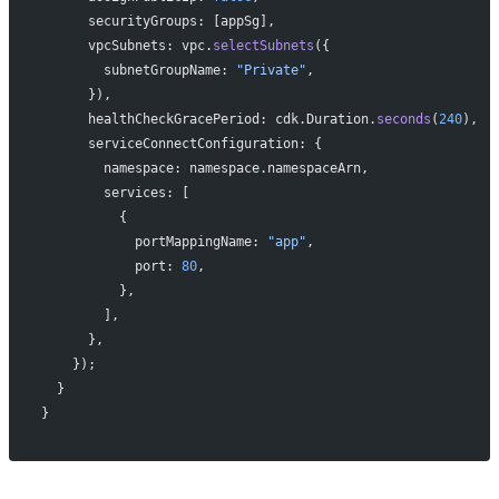
      securityGroups: [appSg],
      vpcSubnets: vpc.
selectSubnets
({
        subnetGroupName: 
"Private"
,
      }),
      healthCheckGracePeriod: cdk.Duration.
seconds
(
240
),
      serviceConnectConfiguration: {
        namespace: namespace.namespaceArn,
        services: [
          {
            portMappingName: 
"app"
,
            port: 
80
,
          },
        ],
      },
    });
  }
}