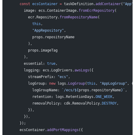
    const
 ecsContainer
 =
 taskDefinition.
addContainer
(
"App"
      image: ecs.ContainerImage.
fromEcrRepository
(
        ecr.Repository.
fromRepositoryName
(
          this
,
          "AppRepository"
,
          props.repositoryName
        ),
        props.imageTag
      ),
      essential: 
true
,
      logging: ecs.LogDrivers.
awsLogs
({
        streamPrefix: 
"ecs"
,
        logGroup: 
new
 logs.
LogGroup
(
this
, 
"AppLogGroup"
, {
          logGroupName: 
`/ecs/${
props
.
repositoryName
}`
,
          retention: logs.RetentionDays.
ONE_WEEK
,
          removalPolicy: cdk.RemovalPolicy.
DESTROY
,
        }),
      }),
    });
    ecsContainer.
addPortMappings
({