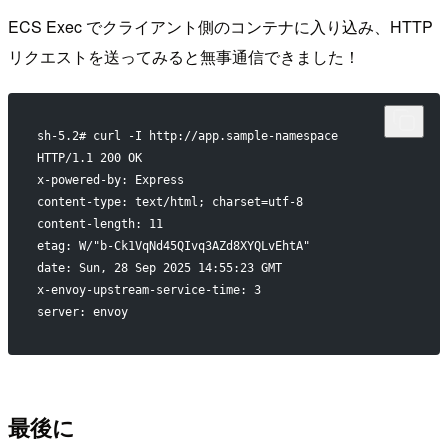
ECS Exec でクライアント側のコンテナに入り込み、HTTP
リクエストを送ってみると無事通信できました！
sh-5.2# curl -I http://app.sample-namespace
HTTP/1.1 200 OK
x-powered-by: Express
content-type: text/html; charset=utf-8
content-length: 11
etag: W/"b-Ck1VqNd45QIvq3AZd8XYQLvEhtA"
date: Sun, 28 Sep 2025 14:55:23 GMT
x-envoy-upstream-service-time: 3
server: envoy
最後に