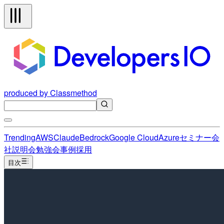
produced by Classmethod
Trending
AWS
Claude
Bedrock
Google Cloud
Azure
セミナー
会
社説明会
勉強会
事例
採用
目次