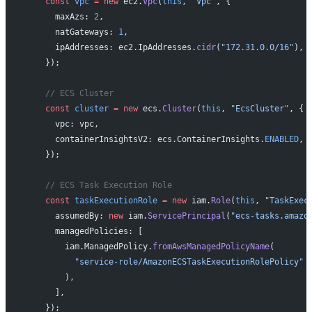
    const
 vpc
 =
 new
 ec2.
Vpc
(
this
, 
"Vpc"
, {
      maxAzs: 
2
,
      natGateways: 
1
,
      ipAddresses: ec2.IpAddresses.
cidr
(
"172.31.0.0/16"
),
    });
    // ECS Cluster
    const
 cluster
 =
 new
 ecs.
Cluster
(
this
, 
"EcsCluster"
, {
      vpc: vpc,
      containerInsightsV2: ecs.ContainerInsights.
ENABLED
,
    });
    // ECS Task Execution Role
    const
 taskExecutionRole
 =
 new
 iam.
Role
(
this
, 
"TaskExec
      assumedBy: 
new
 iam.
ServicePrincipal
(
"ecs-tasks.amazo
      managedPolicies: [
        iam.ManagedPolicy.
fromAwsManagedPolicyName
(
          "service-role/AmazonECSTaskExecutionRolePolicy"
        ),
      ],
    });