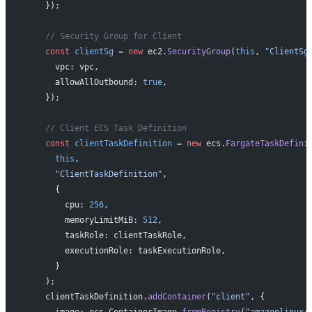
    });
    // Security Group for Client
    const
 clientSg
 =
 new
 ec2.
SecurityGroup
(
this
, 
"ClientSg
      vpc: vpc,
      allowAllOutbound: 
true
,
    });
    // Client ECS Task Definition
    const
 clientTaskDefinition
 =
 new
 ecs.
FargateTaskDefini
      this
,
      "ClientTaskDefinition"
,
      {
        cpu: 
256
,
        memoryLimitMiB: 
512
,
        taskRole: clientTaskRole,
        executionRole: taskExecutionRole,
      }
    );
    clientTaskDefinition.
addContainer
(
"client"
, {
      image: ecs.ContainerImage.
fromRegistry
(
"amazonlinux: