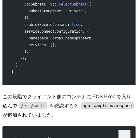
      vpcSubnets: vpc.
selectSubnets
({
        subnetGroupName: 
"Private"
,
      }),
      enableExecuteCommand: 
true
,
      serviceConnectConfiguration: {
        namespace: props.namespaceArn,
        services: [],
      },
    });
  }
}
この段階でクライアント側のコンテナに ECS Exec で入り
込んで
を確認すると
/etc/hosts
app.sample-namespace
が追加されていました。