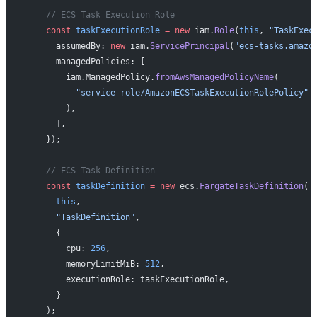
    // ECS Task Execution Role
    const
 taskExecutionRole
 =
 new
 iam.
Role
(
this
, 
"TaskExec
      assumedBy: 
new
 iam.
ServicePrincipal
(
"ecs-tasks.amazo
      managedPolicies: [
        iam.ManagedPolicy.
fromAwsManagedPolicyName
(
          "service-role/AmazonECSTaskExecutionRolePolicy"
        ),
      ],
    });
    // ECS Task Definition
    const
 taskDefinition
 =
 new
 ecs.
FargateTaskDefinition
(
      this
,
      "TaskDefinition"
,
      {
        cpu: 
256
,
        memoryLimitMiB: 
512
,
        executionRole: taskExecutionRole,
      }
    );