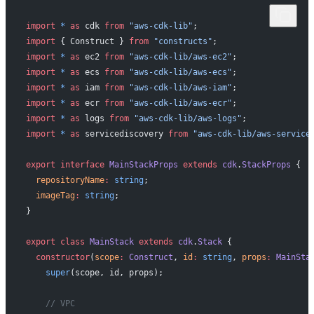
import
 *
 as
 cdk 
from
 "aws-cdk-lib"
;
import
 { Construct } 
from
 "constructs"
;
import
 *
 as
 ec2 
from
 "aws-cdk-lib/aws-ec2"
;
import
 *
 as
 ecs 
from
 "aws-cdk-lib/aws-ecs"
;
import
 *
 as
 iam 
from
 "aws-cdk-lib/aws-iam"
;
import
 *
 as
 ecr 
from
 "aws-cdk-lib/aws-ecr"
;
import
 *
 as
 logs 
from
 "aws-cdk-lib/aws-logs"
;
import
 *
 as
 servicediscovery 
from
 "aws-cdk-lib/aws-service
export
 interface
 MainStackProps
 extends
 cdk
.
StackProps
 {
  repositoryName
:
 string
;
  imageTag
:
 string
;
}
export
 class
 MainStack
 extends
 cdk
.
Stack
 {
  constructor
(
scope
:
 Construct
, 
id
:
 string
, 
props
:
 MainSta
    super
(scope, id, props);
    // VPC