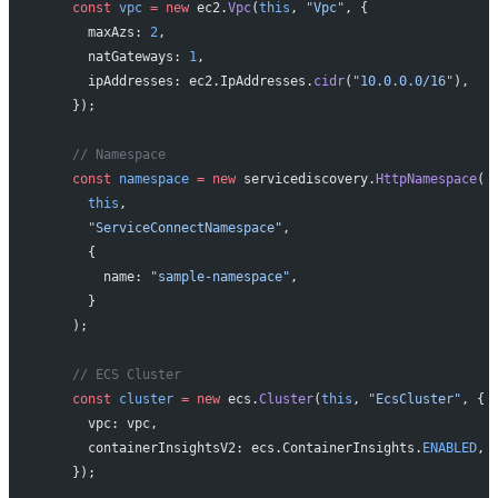
    const
 vpc
 =
 new
 ec2.
Vpc
(
this
, 
"Vpc"
, {
      maxAzs: 
2
,
      natGateways: 
1
,
      ipAddresses: ec2.IpAddresses.
cidr
(
"10.0.0.0/16"
),
    });
    // Namespace
    const
 namespace
 =
 new
 servicediscovery.
HttpNamespace
(
      this
,
      "ServiceConnectNamespace"
,
      {
        name: 
"sample-namespace"
,
      }
    );
    // ECS Cluster
    const
 cluster
 =
 new
 ecs.
Cluster
(
this
, 
"EcsCluster"
, {
      vpc: vpc,
      containerInsightsV2: ecs.ContainerInsights.
ENABLED
,
    });