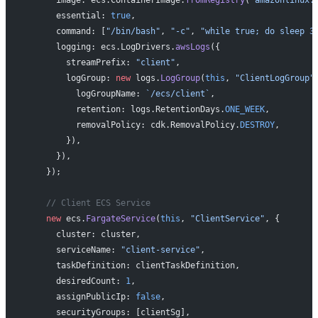
      essential: 
true
,
      command: [
"/bin/bash"
, 
"-c"
, 
"while true; do sleep 3
      logging: ecs.LogDrivers.
awsLogs
({
        streamPrefix: 
"client"
,
        logGroup: 
new
 logs.
LogGroup
(
this
, 
"ClientLogGroup"
          logGroupName: 
`/ecs/client`
,
          retention: logs.RetentionDays.
ONE_WEEK
,
          removalPolicy: cdk.RemovalPolicy.
DESTROY
,
        }),
      }),
    });
    // Client ECS Service
    new
 ecs.
FargateService
(
this
, 
"ClientService"
, {
      cluster: cluster,
      serviceName: 
"client-service"
,
      taskDefinition: clientTaskDefinition,
      desiredCount: 
1
,
      assignPublicIp: 
false
,
      securityGroups: [clientSg],