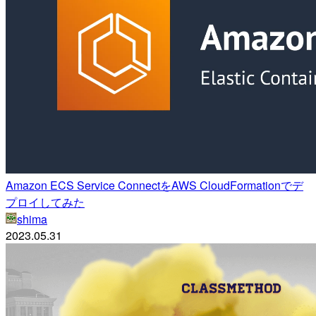
Amazon ECS Service ConnectをAWS CloudFormationでデ
プロイしてみた
shima
2023.05.31