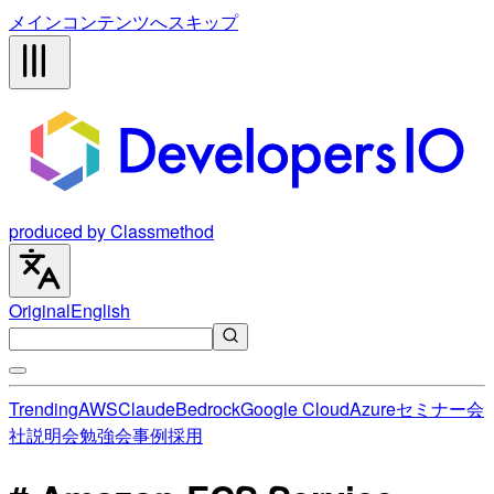
メインコンテンツへスキップ
produced by Classmethod
Original
English
Trending
AWS
Claude
Bedrock
Google Cloud
Azure
セミナー
会
社説明会
勉強会
事例
採用