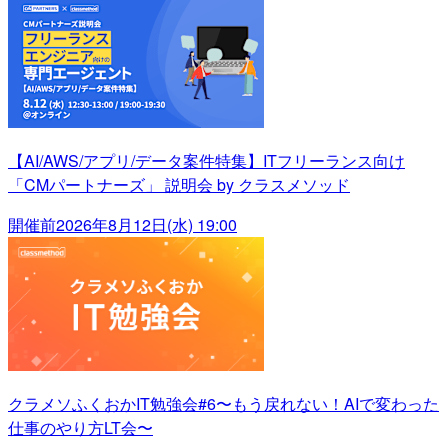
【AI/AWS/アプリ/データ案件特集】ITフリーランス向け
「CMパートナーズ」 説明会 by クラスメソッド
開催前
2026年8月12日(水) 19:00
クラメソふくおかIT勉強会#6〜もう戻れない！AIで変わった
仕事のやり方LT会〜