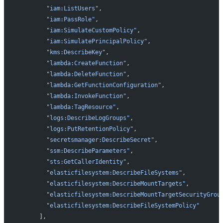
        "iam:ListUsers"
,
        "iam:PassRole"
,
        "iam:SimulateCustomPolicy"
,
        "iam:SimulatePrincipalPolicy"
,
        "kms:DescribeKey"
,
        "lambda:CreateFunction"
,
        "lambda:DeleteFunction"
,
        "lambda:GetFunctionConfiguration"
,
        "lambda:InvokeFunction"
,
        "lambda:TagResource"
,
        "logs:DescribeLogGroups"
,
        "logs:PutRetentionPolicy"
,
        "secretsmanager:DescribeSecret"
,
        "ssm:DescribeParameters"
,
        "sts:GetCallerIdentity"
,
        "elasticfilesystem:DescribeFileSystems"
,
        "elasticfilesystem:DescribeMountTargets"
,
        "elasticfilesystem:DescribeMountTargetSecurityGrou
        "elasticfilesystem:DescribeFileSystemPolicy"
      ],