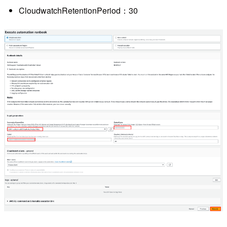
CloudwatchRetentionPeriod：30