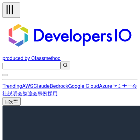
produced by Classmethod
Trending
AWS
Claude
Bedrock
Google Cloud
Azure
セミナー
会
社説明会
勉強会
事例
採用
目次