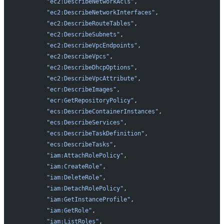
        "ec2:DescribeNetworkAcls"
,
        "ec2:DescribeNetworkInterfaces"
,
        "ec2:DescribeRouteTables"
,
        "ec2:DescribeSubnets"
,
        "ec2:DescribeVpcEndpoints"
,
        "ec2:DescribeVpcs"
,
        "ec2:DescribeDhcpOptions"
,
        "ec2:DescribeVpcAttribute"
,
        "ecr:DescribeImages"
,
        "ecr:GetRepositoryPolicy"
,
        "ecs:DescribeContainerInstances"
,
        "ecs:DescribeServices"
,
        "ecs:DescribeTaskDefinition"
,
        "ecs:DescribeTasks"
,
        "iam:AttachRolePolicy"
,
        "iam:CreateRole"
,
        "iam:DeleteRole"
,
        "iam:DetachRolePolicy"
,
        "iam:GetInstanceProfile"
,
        "iam:GetRole"
,
        "iam:ListRoles"
,