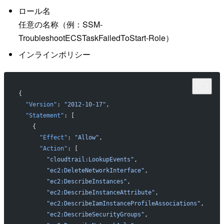
ロール名
任意の名称（例：SSM-
TroubleshootECSTaskFailedToStart-Role）
インラインポリシー
{
  "Version"
: 
"2012-10-17"
,
  "Statement"
: [
    {
      "Effect"
: 
"Allow"
,
      "Action"
: [
        "cloudtrail:LookupEvents"
,
        "ec2:DeleteNetworkInterface"
,
        "ec2:DescribeInstances"
,
        "ec2:DescribeInstanceAttribute"
,
        "ec2:DescribeIamInstanceProfileAssociations"
,
        "ec2:DescribeSecurityGroups"
,