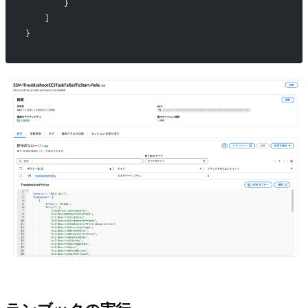
        }
    ]
}