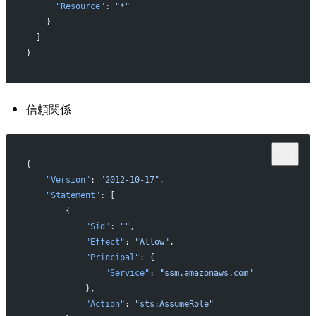
      "Resource"
: 
"*"
    }
  ]
}
信頼関係
{
    "Version"
: 
"2012-10-17"
,
    "Statement"
: [
        {
            "Sid"
: 
""
,
            "Effect"
: 
"Allow"
,
            "Principal"
: {
                "Service"
: 
"ssm.amazonaws.com"
            },
            "Action"
: 
"sts:AssumeRole"