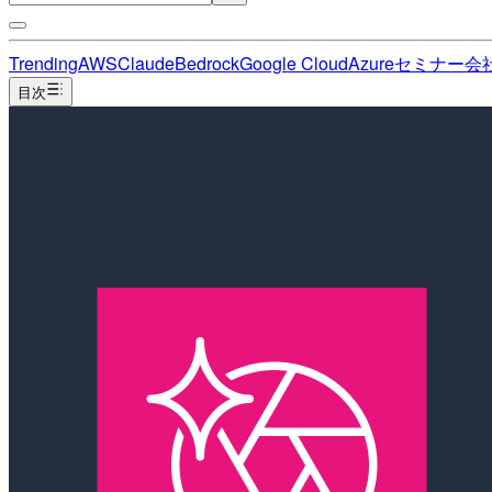
Trending
AWS
Claude
Bedrock
Google Cloud
Azure
セミナー
会
目次