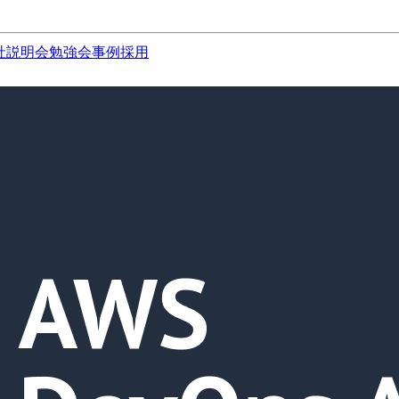
社説明会
勉強会
事例
採用