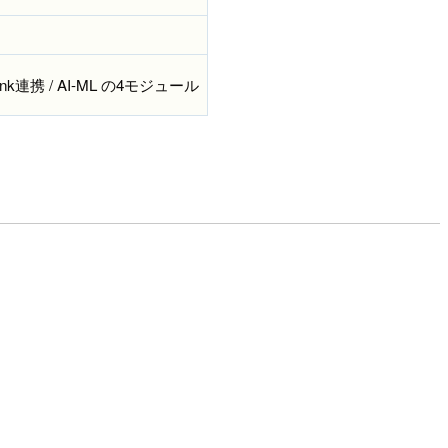
unk連携 / AI-ML の4モジュール