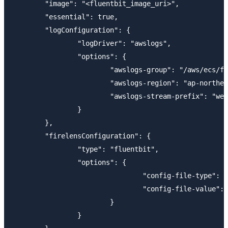
	"image": "<fluentbit_image_uri>",

	"essential": true,

	"logConfiguration": {

		"logDriver": "awslogs",

		"options": {

			"awslogs-group": "/aws/ecs/firelens/log_router",

			"awslogs-region": "ap-northeast-1"",

			"awslogs-stream-prefix": "web_server_sidecar"

		}

	},

	"firelensConfiguration": {

		"type": "fluentbit",

		"options": {

				"config-file-type": "file",

				"config-file-value": "/fluent-bit/etc/extra.conf"

			}

		}
