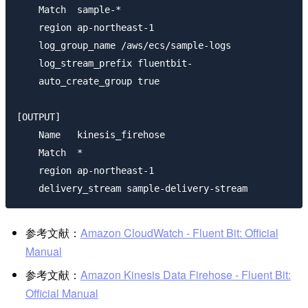
    Match  sample-*

    region ap-northeast-1

    log_group_name /aws/ecs/sample-logs

    log_stream_prefix fluentbit-

    auto_create_group true

[OUTPUT]

    Name   kinesis_firehose

    Match  *

    region ap-northeast-1

参考文献：
Amazon CloudWatch - Fluent Bit: Official
Manual
参考文献：
Amazon Kinesis Data Firehose - Fluent Bit:
Official Manual