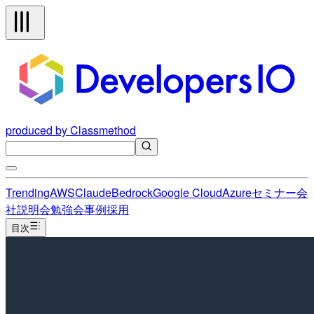
produced by Classmethod
Trending
AWS
Claude
Bedrock
Google Cloud
Azure
セミナー
会
社説明会
勉強会
事例
採用
目次