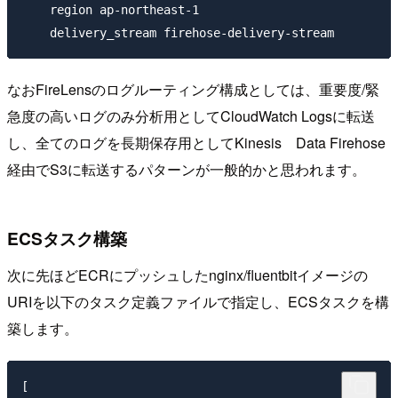
    region ap-northeast-1

なおFireLensのログルーティング構成としては、重要度/緊
急度の高いログのみ分析用としてCloudWatch Logsに転送
し、全てのログを長期保存用としてKinesis Data Firehose
経由でS3に転送するパターンが一般的かと思われます。
ECSタスク構築
次に先ほどECRにプッシュしたnginx/fluentbitイメージの
URIを以下のタスク定義ファイルで指定し、ECSタスクを構
築します。
[
