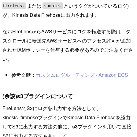
または
というタグがついているログ)
firelens-
sample-
が、Kinesis Data Firehoseに出力されます。
なおFireLensからAWSサービスにログを転送する際は、タ
スクロールに転送先AWSサービスへのアクセス許可が追加
されたIAMポリシーを付与する必要があるのでご注意くださ
い。
参考文献：
カスタムログルーティング - Amazon ECS
(余談)s3プラグインについて
FireLensでS3にログを出力する方法として、
kinesis_firehoseプラグインでKinesis Data Firehoseを経由
してS3に出力する方法の他に、
s3
プラグインを用いて直接
S3に出力する方法もあります。