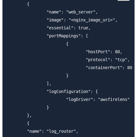
	{

		"name": "web_server",

		"image": "<nginx_image_uri>",

		"essential": true,

		"portMappings": [

			{

				"hostPort": 80,

				"protocol": "tcp",

				"containerPort": 80

			}

		],

		"logConfiguration": {

			"logDriver": "awsfirelens"

		}

	},

	{

	"name": "log_router",
