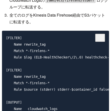
CloudWatch Logsの
ロググ
/aws/ecs/firelens/stderr
ループに転送する。
全てのログをKinesis Data Firehose経由でS3バケット
に転送する。
[FILTER]

    Name rewrite_tag

    Match *-firelens-*

    Rule $log (ELB-HealthChecker\/2\.0) healthcheck-$
[FILTER]

    Name rewrite_tag

    Match *-firelens-*

    Rule $source (stderr) stderr-$container_id false

[OUTPUT]

    Name   cloudwatch_logs
