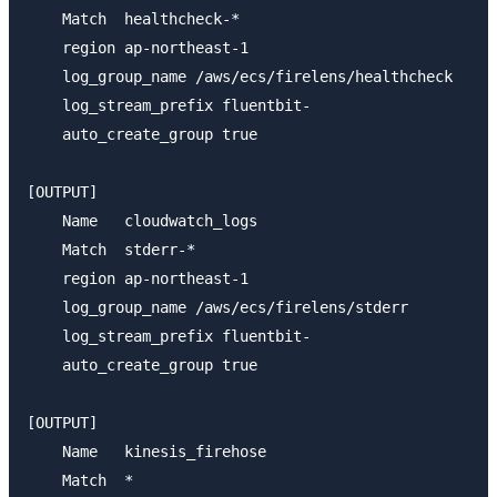
    Match  healthcheck-*

    region ap-northeast-1

    log_group_name /aws/ecs/firelens/healthcheck

    log_stream_prefix fluentbit-

    auto_create_group true

[OUTPUT]

    Name   cloudwatch_logs

    Match  stderr-*

    region ap-northeast-1

    log_group_name /aws/ecs/firelens/stderr

    log_stream_prefix fluentbit-

    auto_create_group true

[OUTPUT]

    Name   kinesis_firehose

    Match  *
