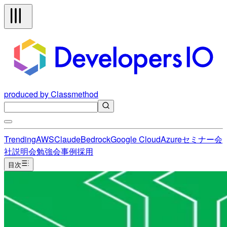
produced by Classmethod
Trending
AWS
Claude
Bedrock
Google Cloud
Azure
セミナー
会
社説明会
勉強会
事例
採用
目次