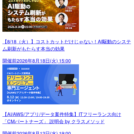
【8/18（火）】コストカットだけじゃない！AI駆動のシステ
ム刷新がもたらす本当の効果
開催前
2026年8月18日(火) 15:00
【AI/AWS/アプリ/データ案件特集】ITフリーランス向け
「CMパートナーズ」 説明会 by クラスメソッド
開催前
2026年8月12日(水) 19:00