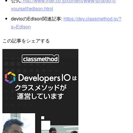
公式:
http://www.intel.co.jp/content/www/jp/ja/do-it-
yourself/edison.html
devioのEdison関連記事:
https://dev.classmethod.jp/?
s=Edison
この記事をシェアする