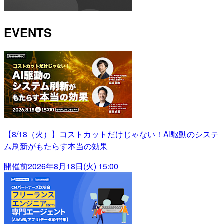
EVENTS
【8/18（火）】コストカットだけじゃない！AI駆動のシステ
ム刷新がもたらす本当の効果
開催前
2026年8月18日(火) 15:00