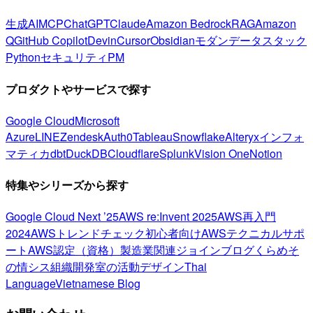
生成AI
MCP
ChatGPT
Claude
Amazon Bedrock
RAG
Amazon
Q
GitHub Copilot
Devin
Cursor
Obsidian
モダンデータスタック
Python
セキュリティ
PM
プロダクトやサービスで探す
Google Cloud
Microsoft
Azure
LINE
Zendesk
Auth0
Tableau
Snowflake
Alteryx
インフォ
マティカ
dbt
DuckDB
Cloudflare
Splunk
Vision One
Notion
特集やシリーズから探す
Google Cloud Next ’25
AWS re:Invent 2025
AWS再入門
2024
AWSトレンドチェック
初心者向け
AWSテクニカルサポ
ート
AWS認定（資格）
製造業関連
ジョインブログ
くらめそ
の情シス
組織開発室の活動
デザイン
Thai
Language
Vietnamese Blog