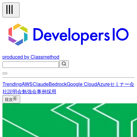
produced by Classmethod
Trending
AWS
Claude
Bedrock
Google Cloud
Azure
セミナー
会
社説明会
勉強会
事例
採用
目次