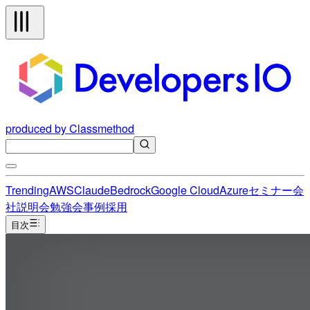
produced by Classmethod
Trending
AWS
Claude
Bedrock
Google Cloud
Azure
セミナー
会
社説明会
勉強会
事例
採用
目次