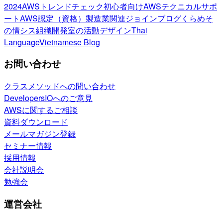
2024
AWSトレンドチェック
初心者向け
AWSテクニカルサポ
ート
AWS認定（資格）
製造業関連
ジョインブログ
くらめそ
の情シス
組織開発室の活動
デザイン
Thai
Language
Vietnamese Blog
お問い合わせ
クラスメソッドへの問い合わせ
DevelopersIOへのご意見
AWSに関するご相談
資料ダウンロード
メールマガジン登録
セミナー情報
採用情報
会社説明会
勉強会
運営会社