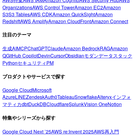
AWS特集
AWS IAM
Amazon Cognito
AWS Security Hub
AWS
Organizations
AWS Control Tower
Amazon EC2
Amazon
S3
S3 Tables
AWS CDK
Amazon QuickSight
Amazon
Redshift
AWS Amplify
Amazon CloudFront
Amazon Connect
注目のテーマ
生成AI
MCP
ChatGPT
Claude
Amazon Bedrock
RAG
Amazon
Q
GitHub Copilot
Devin
Cursor
Obsidian
モダンデータスタック
Python
セキュリティ
PM
プロダクトやサービスで探す
Google Cloud
Microsoft
Azure
LINE
Zendesk
Auth0
Tableau
Snowflake
Alteryx
インフォ
マティカ
dbt
DuckDB
Cloudflare
Splunk
Vision One
Notion
特集やシリーズから探す
Google Cloud Next ’25
AWS re:Invent 2025
AWS再入門