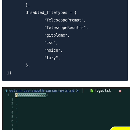
	},

	disabled_filetypes = {

		"TelescopePrompt",

		"TelescopeResults",

		"gitblame",

		"css",

		"noice",

		"lazy",

	},
