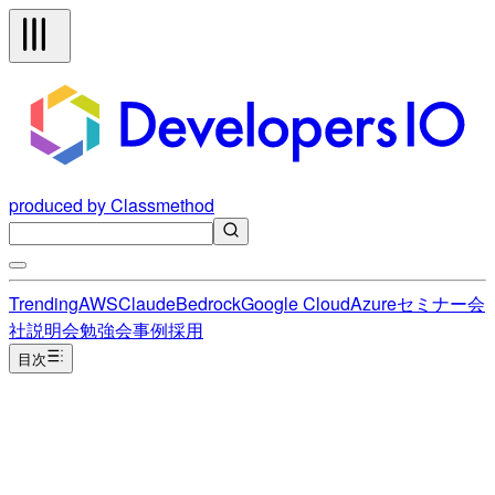
produced by Classmethod
Trending
AWS
Claude
Bedrock
Google Cloud
Azure
セミナー
会
社説明会
勉強会
事例
採用
目次