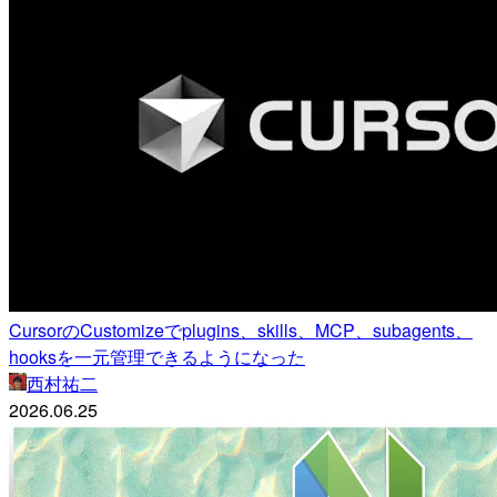
CursorのCustomizeでplugins、skills、MCP、subagents、
hooksを一元管理できるようになった
西村祐二
2026.06.25