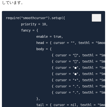
しています。
require("smoothcursor").setup({

	priority = 10,

	fancy = {

		enable = true,

		head = { cursor = "", texthl = "SmoothCursor", linehl = nil },

		body = {

			{ cursor = "", texthl = "SmoothCursorOrange" },

			{ cursor = "", texthl = "SmoothCursorOrange" },

			{ cursor = "●", texthl = "SmoothCursorOrange" },

			{ cursor = "●", texthl = "SmoothCursorOrange" },

			{ cursor = "•", texthl = "SmoothCursorOrange" },

			{ cursor = ".", texthl = "SmoothCursorOrange" },

			{ cursor = ".", texthl = "SmoothCursorOrange" },

		},

		tail = { cursor = nil, texthl = "SmoothCursor" },
