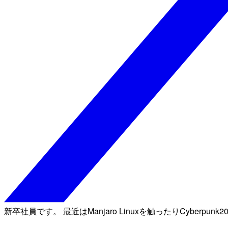
新卒社員です。 最近はManjaro Linuxを触ったりCyberpu