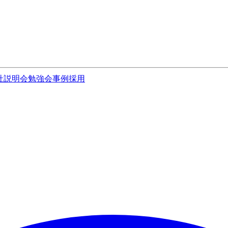
社説明会
勉強会
事例
採用