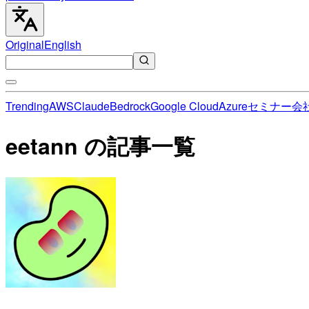
Original
English
Trending
AWS
Claude
Bedrock
Google Cloud
Azure
セミナー
会
eetann の記事一覧