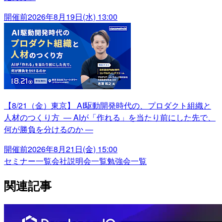
開催前
2026年8月19日(水) 13:00
【8/21（金）東京】 AI駆動開発時代の、プロダクト組織と
人材のつくり方 ― AIが「作れる」を当たり前にした先で、
何が勝負を分けるのか ―
開催前
2026年8月21日(金) 15:00
セミナー一覧
会社説明会一覧
勉強会一覧
関連記事