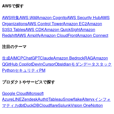
AWSで探す
AWS特集
AWS IAM
Amazon Cognito
AWS Security Hub
AWS
Organizations
AWS Control Tower
Amazon EC2
Amazon
S3
S3 Tables
AWS CDK
Amazon QuickSight
Amazon
Redshift
AWS Amplify
Amazon CloudFront
Amazon Connect
注目のテーマ
生成AI
MCP
ChatGPT
Claude
Amazon Bedrock
RAG
Amazon
Q
GitHub Copilot
Devin
Cursor
Obsidian
モダンデータスタック
Python
セキュリティ
PM
プロダクトやサービスで探す
Google Cloud
Microsoft
Azure
LINE
Zendesk
Auth0
Tableau
Snowflake
Alteryx
インフォ
マティカ
dbt
DuckDB
Cloudflare
Splunk
Vision One
Notion