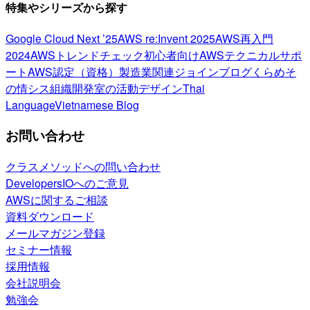
特集やシリーズから探す
Google Cloud Next ’25
AWS re:Invent 2025
AWS再入門
2024
AWSトレンドチェック
初心者向け
AWSテクニカルサポ
ート
AWS認定（資格）
製造業関連
ジョインブログ
くらめそ
の情シス
組織開発室の活動
デザイン
Thai
Language
Vietnamese Blog
お問い合わせ
クラスメソッドへの問い合わせ
DevelopersIOへのご意見
AWSに関するご相談
資料ダウンロード
メールマガジン登録
セミナー情報
採用情報
会社説明会
勉強会