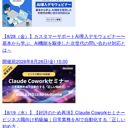
【8/28（金）】カスタマーサポートAI導入デモウェビナー〜
基本から学ぶ、AI機能を駆使した次世代の問い合わせ対応と
は～
開催前
2026年8月28日(金) 15:00
【8/19（水）】【好評のため再演】Claude Coworkセミナー
ビジネス職向け初級編｜日常業務をAIで自動化する「正しい
始め方」