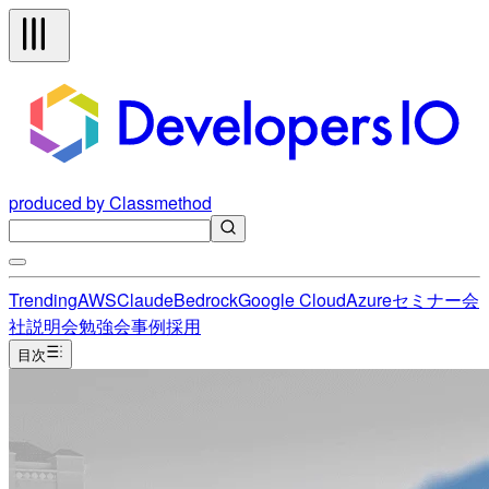
produced by Classmethod
Trending
AWS
Claude
Bedrock
Google Cloud
Azure
セミナー
会
社説明会
勉強会
事例
採用
目次