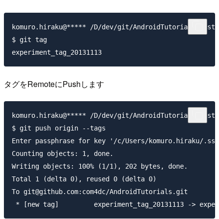
komuro.hiraku@***** /D/dev/git/AndroidTutorials/Custo
$ git tag

タグをRemoteにPushします
komuro.hiraku@***** /D/dev/git/AndroidTutorials/Custo
$ git push origin --tags

Enter passphrase for key '/c/Users/komuro.hiraku/.ssh
Counting objects: 1, done.

Writing objects: 100% (1/1), 202 bytes, done.

Total 1 (delta 0), reused 0 (delta 0)

To git@github.com:com4dc/AndroidTutorials.git
