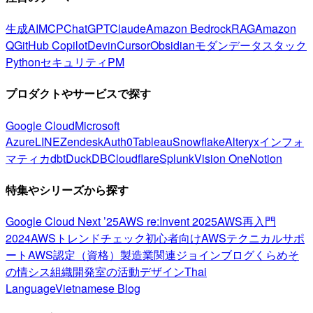
生成AI
MCP
ChatGPT
Claude
Amazon Bedrock
RAG
Amazon
Q
GitHub Copilot
Devin
Cursor
Obsidian
モダンデータスタック
Python
セキュリティ
PM
プロダクトやサービスで探す
Google Cloud
Microsoft
Azure
LINE
Zendesk
Auth0
Tableau
Snowflake
Alteryx
インフォ
マティカ
dbt
DuckDB
Cloudflare
Splunk
Vision One
Notion
特集やシリーズから探す
Google Cloud Next ’25
AWS re:Invent 2025
AWS再入門
2024
AWSトレンドチェック
初心者向け
AWSテクニカルサポ
ート
AWS認定（資格）
製造業関連
ジョインブログ
くらめそ
の情シス
組織開発室の活動
デザイン
Thai
Language
Vietnamese Blog