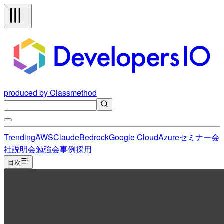
produced by Classmethod
Trending
AWS
Claude
Bedrock
Google Cloud
Azure
セミナー
会
社説明会
勉強会
事例
採用
目次