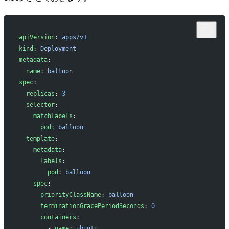
apiVersion
: 
apps/v1
kind
: 
Deployment
metadata
:
  name
: 
balloon
spec
:
  replicas
: 
3
  selector
:
    matchLabels
:
      pod
: 
balloon
  template
:
    metadata
:
      labels
:
        pod
: 
balloon
    spec
:
      priorityClassName
: 
balloon
      terminationGracePeriodSeconds
: 
0
      containers
:
        - 
name
: 
ubuntu