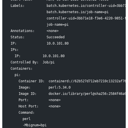
Labels:           batch.kubernetes.io/controller-uid=3bb71
                  batch.kubernetes.io/job-name=pi
                  controller-uid=3bb71e18-f3e6-4220-9851-f
                  job-name=pi
Annotations:      <none>
Status:           Succeeded
IP:               10.0.101.80
IPs:
  IP:           10.0.101.80
Controlled By:  Job/pi
Containers:
  pi:
    Container ID:  containerd://62b527d712eb7210c13232af76
    Image:         perl:5.34.0
    Image ID:      docker.io/library/perl@sha256:2584f46a9
    Port:          <none>
    Host Port:     <none>
    Command:
      perl
      -Mbignum=bpi