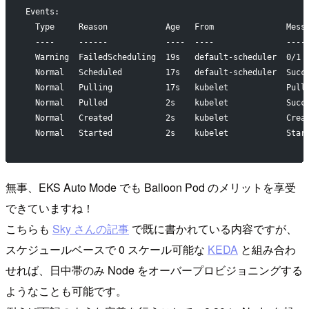
Events:
  Type     Reason            Age   From               Mess
  ----     ------            ----  ----               ----
  Warning  FailedScheduling  19s   default-scheduler  0/1 
  Normal   Scheduled         17s   default-scheduler  Succ
  Normal   Pulling           17s   kubelet            Pull
  Normal   Pulled            2s    kubelet            Succ
  Normal   Created           2s    kubelet            Crea
  Normal   Started           2s    kubelet            Star
無事、EKS Auto Mode でも Balloon Pod のメリットを享受
できていますね！
こちらも
Sky さんの記事
で既に書かれている内容ですが、
スケジュールベースで 0 スケール可能な
KEDA
と組み合わ
せれば、日中帯のみ Node をオーバープロビジョニングする
ようなことも可能です。