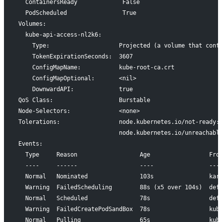
  ContainersReady             False
  PodScheduled                True
Volumes:
  kube-api-access-nl2k6:
    Type:                    Projected (a volume that cont
    TokenExpirationSeconds:  3607
    ConfigMapName:           kube-root-ca.crt
    ConfigMapOptional:       <nil>
    DownwardAPI:             true
QoS Class:                   Burstable
Node-Selectors:              <none>
Tolerations:                 node.kubernetes.io/not-ready:
                             node.kubernetes.io/unreachabl
Events:
  Type     Reason                  Age                 Fro
  ----     ------                  ----                ---
  Normal   Nominated               103s                kar
  Warning  FailedScheduling        88s (x5 over 104s)  def
  Normal   Scheduled               78s                 def
  Warning  FailedCreatePodSandBox  78s                 kub
  Normal   Pulling                 65s                 kub