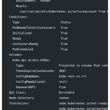
    Environment:  <none>
    Mounts:
      /var/run/secrets/kubernetes.io/serviceaccount from k
Conditions:
  Type                        Status
  PodReadyToStartContainers   True
  Initialized                 True
  Ready                       True
  ContainersReady             True
  PodScheduled                True
Volumes:
  kube-api-access-n58kw:
    Type:                    Projected (a volume that cont
    TokenExpirationSeconds:  3607
    ConfigMapName:           kube-root-ca.crt
    ConfigMapOptional:       <nil>
    DownwardAPI:             true
QoS Class:                   Burstable
Node-Selectors:              <none>
Tolerations:                 node.kubernetes.io/not-ready:
                             node.kubernetes.io/unreachabl