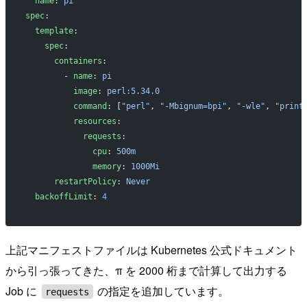
  name
: 
pi
spec
:
  template
:
    spec
:
      containers
:
        - 
name
: 
pi
          image
: 
perl:5.34.0
          command
: [
"perl"
, 
"-Mbignum=bpi"
, 
"-wle"
, 
"print
          resources
:
            requests
:
              cpu
: 
500m
              memory
: 
1000Mi
      restartPolicy
: 
Never
  backoffLimit
: 
4
上記マニフェストファイルは Kubernetes 公式ドキュメント
から引っ張ってきた、π を 2000 桁まで計算して出力する
Job に
の指定を追加しています。
requests