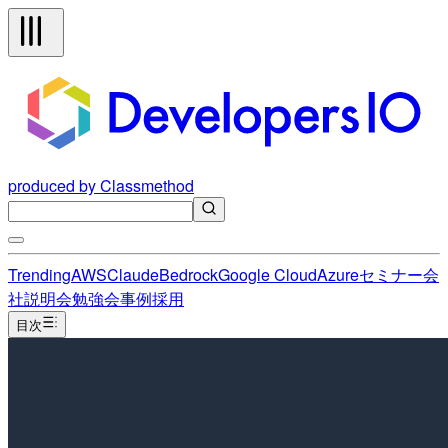
produced by Classmethod
Trending
AWS
Claude
Bedrock
Google Cloud
Azure
セミナー
会
社説明会
勉強会
事例
採用
目次