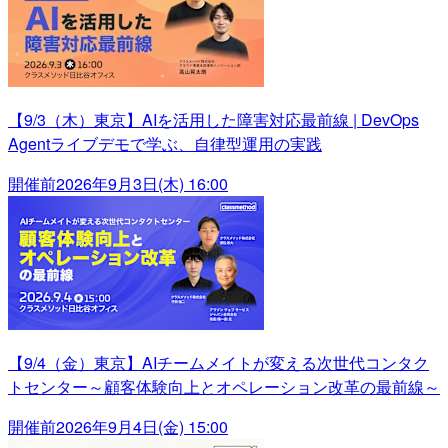
【9/3（木）東京】AIを活用した障害対応最前線 | DevOps
Agentライブデモで学ぶ、自律型運用の実践
開催前
2026年9月3日(木) 16:00
【9/4（金）東京】AIチームメイトが変える次世代コンタク
トセンター～顧客体験向上とオペレーション改革の最前線～
開催前
2026年9月4日(金) 15:00