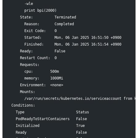
      -wle
      print bpi(2000)
    State:          Terminated
      Reason:       Completed
      Exit Code:    0
      Started:      Mon, 06 Jan 2025 16:51:50 +0900
      Finished:     Mon, 06 Jan 2025 16:51:54 +0900
    Ready:          False
    Restart Count:  0
    Requests:
      cpu:        500m
      memory:     1000Mi
    Environment:  <none>
    Mounts:
      /var/run/secrets/kubernetes.io/serviceaccount from k
Conditions:
  Type                        Status
  PodReadyToStartContainers   False
  Initialized                 True
  Ready                       False