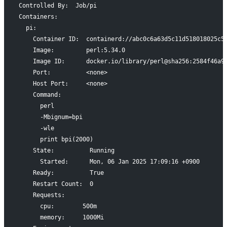
Controlled By:  Job/pi
Containers:
  pi:
    Container ID:  containerd://abc0c6a63d5c11d518018025c5
    Image:         perl:5.34.0
    Image ID:      docker.io/library/perl@sha256:2584f46a9
    Port:          <none>
    Host Port:     <none>
    Command:
      perl
      -Mbignum=bpi
      -wle
      print bpi(2000)
    State:          Running
      Started:      Mon, 06 Jan 2025 17:09:16 +0900
    Ready:          True
    Restart Count:  0
    Requests:
      cpu:        500m
      memory:     1000Mi