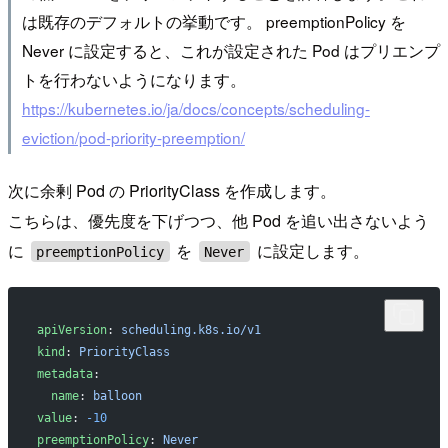
は既存のデフォルトの挙動です。 preemptionPolicy を
Never に設定すると、これが設定された Pod はプリエンプ
トを行わないようになります。
https://kubernetes.io/ja/docs/concepts/scheduling-
eviction/pod-priority-preemption/
次に余剰 Pod の PriorityClass を作成します。
こちらは、優先度を下げつつ、他 Pod を追い出さないよう
に
を
に設定します。
preemptionPolicy
Never
apiVersion
: 
scheduling.k8s.io/v1
kind
: 
PriorityClass
metadata
:
  name
: 
balloon
value
: 
-10
preemptionPolicy
: 
Never