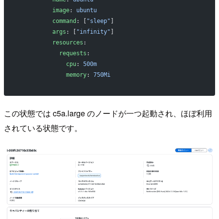
          image
: 
ubuntu
          command
: [
"sleep"
]
          args
: [
"infinity"
]
          resources
:
            requests
:
              cpu
: 
500m
              memory
: 
750Mi
この状態では c5a.large のノードが一つ起動され、ほぼ利用
されている状態です。