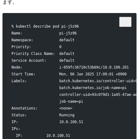
ます。
% kubectl describe pod pi-j5z96
Name:                 pi-j5z96
Namespace:            default
Priority:             0
Priority Class Name:  default
Service Account:      default
Node:                 i-059fc36710c53b69c/10.0.100.201
Start Time:           Mon, 06 Jan 2025 17:09:01 +0900
Labels:               batch.kubernetes.io/controller-uid=9
                      batch.kubernetes.io/job-name=pi
                      controller-uid=93c079d1-1a45-47ae-ad
                      job-name=pi
Annotations:          <none>
Status:               Running
IP:                   10.0.100.51
IPs:
  IP:           10.0.100.51