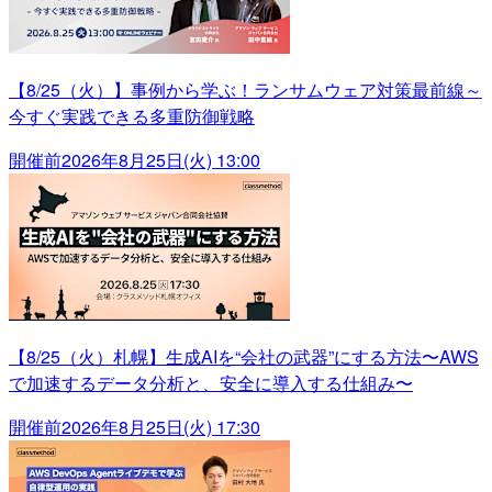
【8/25（火）】事例から学ぶ！ランサムウェア対策最前線～
今すぐ実践できる多重防御戦略
開催前
2026年8月25日(火) 13:00
【8/25（火）札幌】生成AIを“会社の武器”にする方法〜AWS
で加速するデータ分析と、安全に導入する仕組み〜
開催前
2026年8月25日(火) 17:30