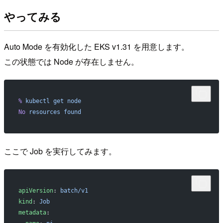
やってみる
Auto Mode を有効化した EKS v1.31 を用意します。
この状態では Node が存在しません。
%
 kubectl
 get
 node
No
 resources
 found
ここで Job を実行してみます。
apiVersion
: 
batch/v1
kind
: 
Job
metadata
: