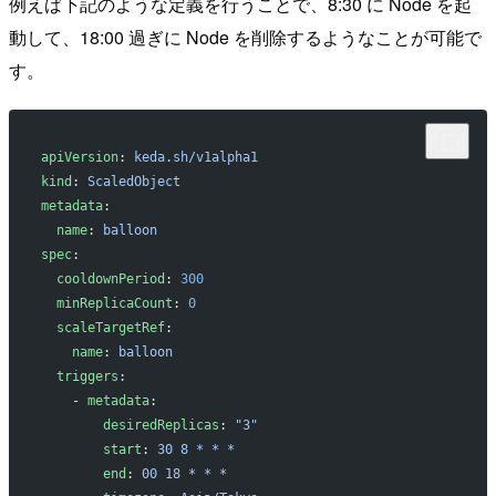
例えば下記のような定義を行うことで、8:30 に Node を起
動して、18:00 過ぎに Node を削除するようなことが可能で
す。
apiVersion
: 
keda.sh/v1alpha1
kind
: 
ScaledObject
metadata
:
  name
: 
balloon
spec
:
  cooldownPeriod
: 
300
  minReplicaCount
: 
0
  scaleTargetRef
:
    name
: 
balloon
  triggers
:
    - 
metadata
:
        desiredReplicas
: 
"3"
        start
: 
30 8 * * *
        end
: 
00 18 * * *