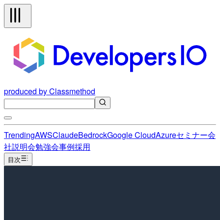
produced by Classmethod
Trending
AWS
Claude
Bedrock
Google Cloud
Azure
セミナー
会
社説明会
勉強会
事例
採用
目次