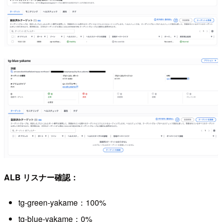
ALB リスナー確認：
tg-green-yakame：100%
tg-blue-yakame：0%