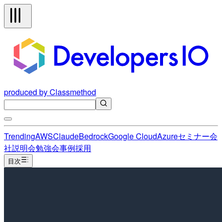
produced by Classmethod
Trending
AWS
Claude
Bedrock
Google Cloud
Azure
セミナー
会
社説明会
勉強会
事例
採用
目次