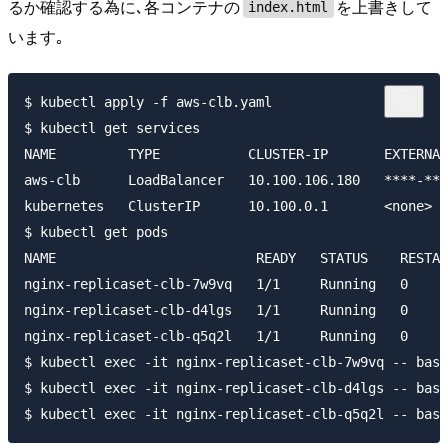
るか確認する為に､各コンテナの
を上書きして
index.html
います｡
$ kubectl apply -f aws-clb.yaml

$ kubectl get services

NAME         TYPE           CLUSTER-IP       EXTERNAL
aws-clb      LoadBalancer   10.100.106.180   ****-***
kubernetes   ClusterIP      10.100.0.1       <none>  
$ kubectl get pods

NAME                         READY   STATUS    RESTAR
nginx-replicaset-clb-7w9vq   1/1     Running   0     
nginx-replicaset-clb-d4lgs   1/1     Running   0     
nginx-replicaset-clb-q5q2l   1/1     Running   0     
$ kubectl exec -it nginx-replicaset-clb-7w9vq -- bash
$ kubectl exec -it nginx-replicaset-clb-d4lgs -- bash