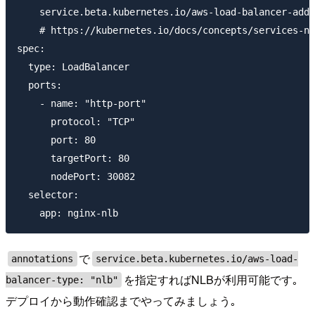
    service.beta.kubernetes.io/aws-load-balancer-addi
    # https://kubernetes.io/docs/concepts/services-ne
spec:

  type: LoadBalancer

  ports:

    - name: "http-port"

      protocol: "TCP"

      port: 80

      targetPort: 80

      nodePort: 30082

  selector:

で
annotations
service.beta.kubernetes.io/aws-load-
を指定すればNLBが利用可能です｡
balancer-type: "nlb"
デプロイから動作確認までやってみましょう｡