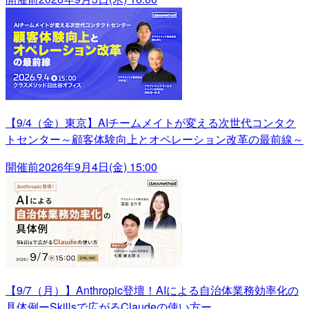
【9/4（金）東京】AIチームメイトが変える次世代コンタク
トセンター～顧客体験向上とオペレーション改革の最前線～
開催前
2026年9月4日(金) 15:00
【9/7（月）】Anthropic登壇！AIによる自治体業務効率化の
具体例ーSkillsで広がるClaudeの使い方ー