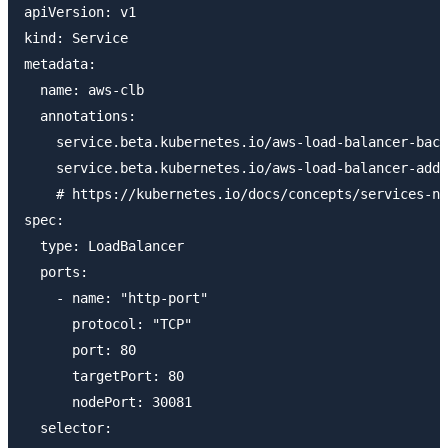
apiVersion: v1

kind: Service

metadata:

  name: aws-clb

  annotations:

    service.beta.kubernetes.io/aws-load-balancer-back
    service.beta.kubernetes.io/aws-load-balancer-addi
    # https://kubernetes.io/docs/concepts/services-ne
spec:

  type: LoadBalancer

  ports:

    - name: "http-port"

      protocol: "TCP"

      port: 80

      targetPort: 80

      nodePort: 30081

  selector:
