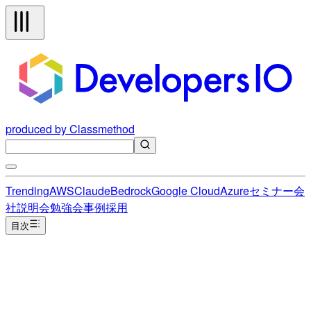
produced by Classmethod
Trending
AWS
Claude
Bedrock
Google Cloud
Azure
セミナー
会
社説明会
勉強会
事例
採用
目次