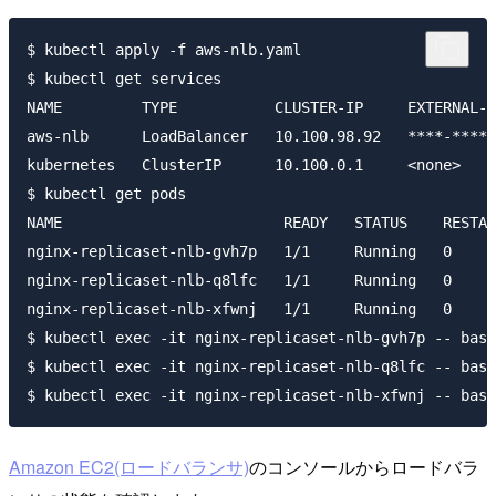
$ kubectl apply -f aws-nlb.yaml

$ kubectl get services

NAME         TYPE           CLUSTER-IP     EXTERNAL-I
aws-nlb      LoadBalancer   10.100.98.92   ****-*****
kubernetes   ClusterIP      10.100.0.1     <none>    
$ kubectl get pods

NAME                         READY   STATUS    RESTAR
nginx-replicaset-nlb-gvh7p   1/1     Running   0     
nginx-replicaset-nlb-q8lfc   1/1     Running   0     
nginx-replicaset-nlb-xfwnj   1/1     Running   0     
$ kubectl exec -it nginx-replicaset-nlb-gvh7p -- bash
$ kubectl exec -it nginx-replicaset-nlb-q8lfc -- bash
Amazon EC2(ロードバランサ)
のコンソールからロードバラ