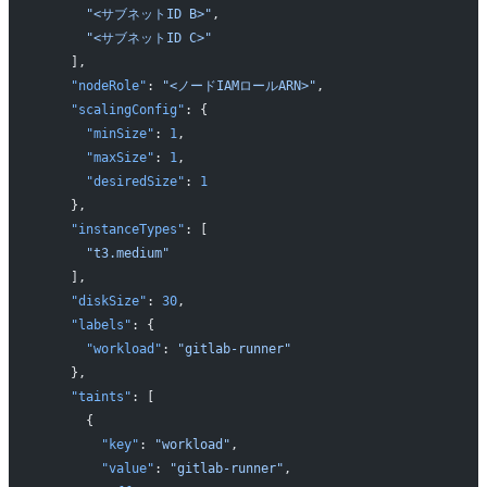
      "<サブネットID B>"
,
      "<サブネットID C>"
    ],
    "nodeRole"
: 
"<ノードIAMロールARN>"
,
    "scalingConfig"
: {
      "minSize"
: 
1
,
      "maxSize"
: 
1
,
      "desiredSize"
: 
1
    },
    "instanceTypes"
: [
      "t3.medium"
    ],
    "diskSize"
: 
30
,
    "labels"
: {
      "workload"
: 
"gitlab-runner"
    },
    "taints"
: [
      {
        "key"
: 
"workload"
,
        "value"
: 
"gitlab-runner"
,