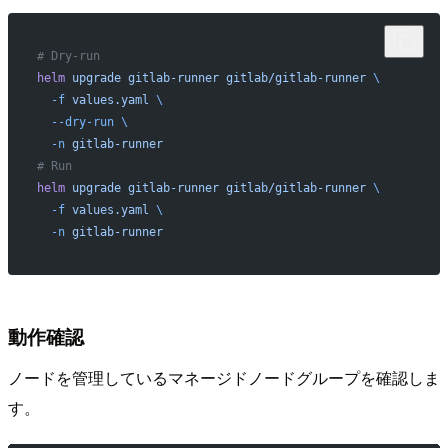
# Dry-run
helm
 upgrade
 gitlab-runner
 gitlab/gitlab-runner
 \
  -f
 values.yaml
 \
  --dry-run
 \
  -n
 gitlab-runner
# Run
helm
 upgrade
 gitlab-runner
 gitlab/gitlab-runner
 \
  -f
 values.yaml
 \
  -n
 gitlab-runner
動作確認
ノードを管理しているマネージドノードグループを確認しま
す。