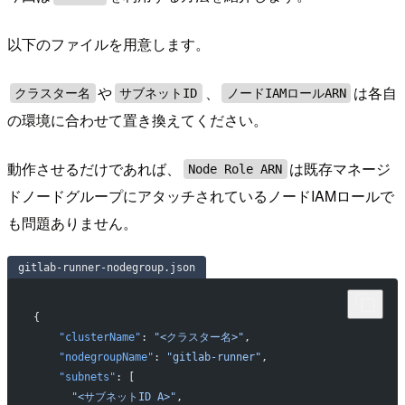
以下のファイルを用意します。
や
、
は各自
クラスター名
サブネットID
ノードIAMロールARN
の環境に合わせて置き換えてください。
動作させるだけであれば、
は既存マネージ
Node Role ARN
ドノードグループにアタッチされているノードIAMロールで
も問題ありません。
gitlab-runner-nodegroup.json
{
    "clusterName"
: 
"<クラスター名>"
,
    "nodegroupName"
: 
"gitlab-runner"
,
    "subnets"
: [
      "<サブネットID A>"
,