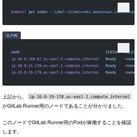
kubectl
 get
 nodes
 --label-columns=eks.amazonaws.com/nodegr
出力例
NAME
                                        STATUS
   ROLES
ip-10-0-100-67.us-east-2.compute.internal
   Ready
    <
non
e
ip-10-0-11-239.us-east-2.compute.internal
   Ready
    <
non
e
ip-10-0-19-178.us-east-2.compute.internal
   Ready
    <
non
e
上記から、
ip-10-0-19-178.us-east-2.compute.internal
がGitLab Runner用のノードであることが分かりました。
このノードでGitLab Runner用のPodが稼働することを確認
します。