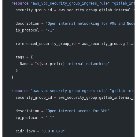
resource
 "aws_vpc_security_group_ingress_rule"
 "gitlab_int
  security_group_id
 =
 aws_security_group
.
gitlab_internal_n
  description
 =
 "Open internal networking for VMs and Node
  ip_protocol
 =
 "-1"
  referenced_security_group_id
 =
 aws_security_group
.
gitlab
  tags
 =
 {
    Name 
=
 "
${
var
.
prefix
}
-internal-networking"
  }
}
resource
 "aws_vpc_security_group_egress_rule"
 "gitlab_inte
  security_group_id
 =
 aws_security_group
.
gitlab_internal_n
  description
 =
 "Open internet access for VMs"
  ip_protocol
 =
 "-1"
  cidr_ipv4
 =
 "0.0.0.0/0"