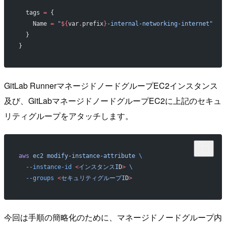
  tags
 =
 {
    Name 
=
 "
${
var
.
prefix
}
-internal-networking-internet"
  }
}
GitLab RunnerマネージドノードグループEC2インスタンス
及び、GitLabマネージドノードグループEC2に上記のセキュ
リティグループをアタッチします。
aws
 ec2
 modify-instance-attribute
 \
  --instance-id
 <
インスタンスI
D
>
 \
  --groups
 <
セキュリティグループI
D
>
今回は手順の簡略化のために、マネージドノードグループ内