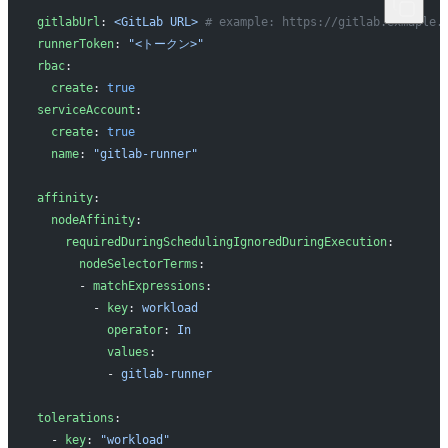
gitlabUrl
: 
<GitLab URL>
 # example: https://gitlab.exmaple.
runnerToken
: 
"<トークン>"
rbac
:
  create
: 
true
serviceAccount
:
  create
: 
true
  name
: 
"gitlab-runner"
affinity
:
  nodeAffinity
:
    requiredDuringSchedulingIgnoredDuringExecution
:
      nodeSelectorTerms
:
      - 
matchExpressions
:
        - 
key
: 
workload
          operator
: 
In
          values
:
          - 
gitlab-runner
tolerations
:
  - 
key
: 
"workload"