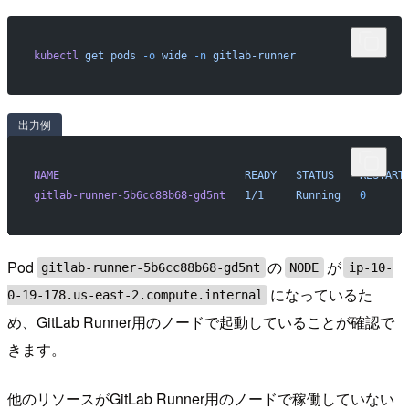
kubectl
 get
 pods
 -o
 wide
 -n
 gitlab-runner
出力例
NAME
                             READY
   STATUS
    RESTART
gitlab-runner-5b6cc88b68-gd5nt
   1/1
     Running
   0
      
Pod
の
が
gitlab-runner-5b6cc88b68-gd5nt
NODE
ip-10-
になっているた
0-19-178.us-east-2.compute.internal
め、GitLab Runner用のノードで起動していることが確認で
きます。
他のリソースがGitLab Runner用のノードで稼働していない