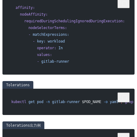
  affinity:
    nodeAffinity:
      requiredDuringSchedulingIgnoredDuringExecution:
        nodeSelectorTerms:
        -
 matchExpressions:
          -
 key:
 workload
            operator:
 In
            values:
            -
 gitlab-runner
Tolerations
kubectl
 get
 pod
 -n
 gitlab-runner
 $POD_NAME 
-o
 yaml
 |
 grep
 
Tolerations出力例