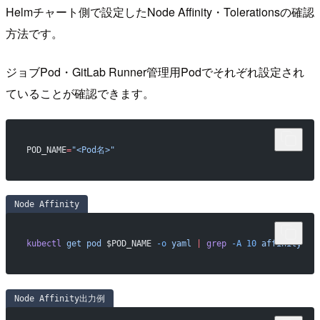
Helmチャート側で設定したNode Affinity・Tolerationsの確認
方法です。
ジョブPod・GitLab Runner管理用Podでそれぞれ設定され
ていることが確認できます。
POD_NAME
=
"<Pod名>"
Node Affinity
kubectl
 get
 pod
 $POD_NAME 
-o
 yaml
 |
 grep
 -A
 10
 affinity
Node Affinity出力例