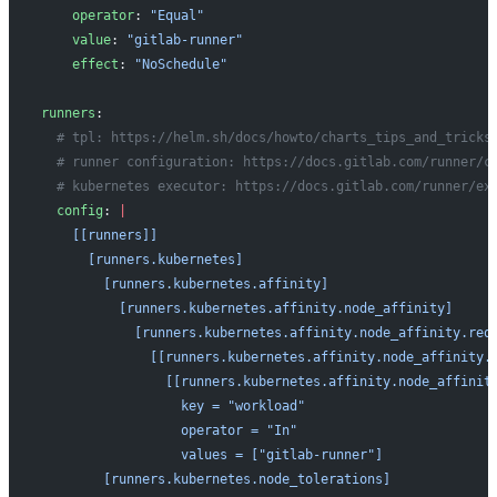
    operator
: 
"Equal"
    value
: 
"gitlab-runner"
    effect
: 
"NoSchedule"
runners
:
  # tpl: https://helm.sh/docs/howto/charts_tips_and_tricks
  # runner configuration: https://docs.gitlab.com/runner/c
  # kubernetes executor: https://docs.gitlab.com/runner/ex
  config
: 
|
    [[runners]]
      [runners.kubernetes]
        [runners.kubernetes.affinity]
          [runners.kubernetes.affinity.node_affinity]
            [runners.kubernetes.affinity.node_affinity.req
              [[runners.kubernetes.affinity.node_affinity.
                [[runners.kubernetes.affinity.node_affinit
                  key = "workload"
                  operator = "In"
                  values = ["gitlab-runner"]
        [runners.kubernetes.node_tolerations]