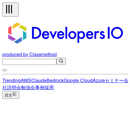
produced by Classmethod
Trending
AWS
Claude
Bedrock
Google Cloud
Azure
セミナー
会
社説明会
勉強会
事例
採用
目次