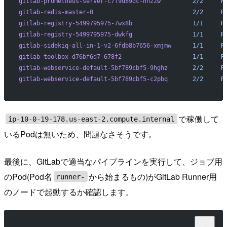
gitlab-prometheus-server-c7f9d89dc-nnzzw
         2/2
     R
gitlab-redis-master-0
                            2/2
     R
gitlab-registry-5499795975-7wx8b
                 1/1
     R
gitlab-registry-5499795975-dwkfg
                 1/1
     R
gitlab-sidekiq-all-in-1-v2-6fdb8b7656-xmjmw
      1/1
     R
gitlab-toolbox-d76bf6d7-678f2
                    1/1
     R
gitlab-webservice-default-5bf789cbf5-9hghz
       2/2
     R
gitlab-webservice-default-5bf789cbf5-c2pbq
       2/2
     R
で稼働して
ip-10-0-19-178.us-east-2.compute.internal
いるPodは無いため、問題なさそうです。
最後に、GitLabで適当なパイプラインを実行して、ジョブ用
のPod(Pod名
から始まるもの)がGitLab Runner用
runner-
のノードで起動するか確認します。