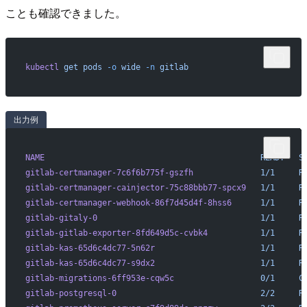
ことも確認できました。
kubectl
 get
 pods
 -o
 wide
 -n
 gitlab
出力例
NAME
                                             READY
   S
gitlab-certmanager-7c6f6b775f-gszfh
              1/1
     R
gitlab-certmanager-cainjector-75c88bbb77-spcx9
   1/1
     R
gitlab-certmanager-webhook-86f7d45d4f-8hss6
      1/1
     R
gitlab-gitaly-0
                                  1/1
     R
gitlab-gitlab-exporter-8fd649d5c-cvbk4
           1/1
     R
gitlab-kas-65d6c4dc77-5n62r
                      1/1
     R
gitlab-kas-65d6c4dc77-s9dx2
                      1/1
     R
gitlab-migrations-6ff953e-cqw5c
                  0/1
     C
gitlab-postgresql-0
                              2/2
     R