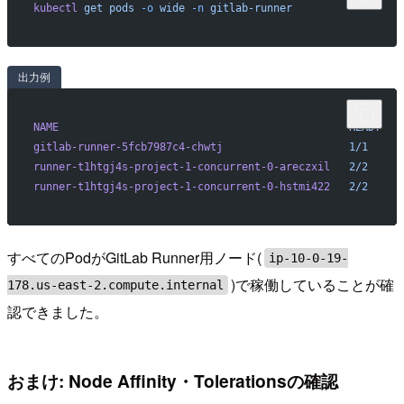
kubectl
 get
 pods
 -o
 wide
 -n
 gitlab-runner
出力例
NAME
                                              READY
   
gitlab-runner-5fcb7987c4-chwtj
                    1/1
     
runner-t1htgj4s-project-1-concurrent-0-areczxil
   2/2
     
runner-t1htgj4s-project-1-concurrent-0-hstmi422
   2/2
     
すべてのPodがGitLab Runner用ノード(
ip-10-0-19-
)で稼働していることが確
178.us-east-2.compute.internal
認できました。
おまけ: Node Affinity・Tolerationsの確認