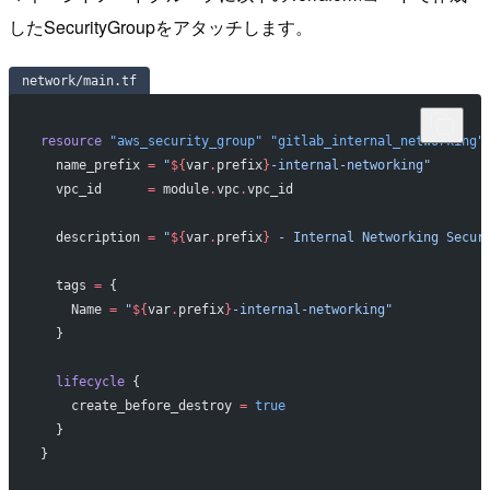
したSecurityGroupをアタッチします。
network/main.tf
resource
 "aws_security_group"
 "gitlab_internal_networking"
  name_prefix
 =
 "
${
var
.
prefix
}
-internal-networking"
  vpc_id
      =
 module
.
vpc
.
vpc_id
  description
 =
 "
${
var
.
prefix
}
 - Internal Networking Secur
  tags
 =
 {
    Name 
=
 "
${
var
.
prefix
}
-internal-networking"
  }
  lifecycle
 {
    create_before_destroy
 =
 true
  }
}