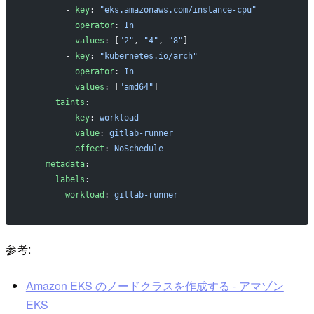
        - 
key
: 
"eks.amazonaws.com/instance-cpu"
          operator
: 
In
          values
: [
"2"
, 
"4"
, 
"8"
]
        - 
key
: 
"kubernetes.io/arch"
          operator
: 
In
          values
: [
"amd64"
]
      taints
:
        - 
key
: 
workload
          value
: 
gitlab-runner
          effect
: 
NoSchedule
    metadata
:
      labels
:
        workload
: 
gitlab-runner
参考:
Amazon EKS のノードクラスを作成する - アマゾン
EKS