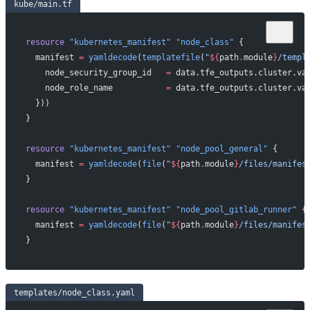
kube/main.tf
resource
 "kubernetes_manifest"
 "node_class"
 {
  manifest
 =
 yamldecode
(
templatefile
(
"
${
path
.
module
}
/templ
    node_security_group_id   
=
 data.tfe_outputs.cluster.va
    node_role_name           
=
 data.tfe_outputs.cluster.va
  }))
}
resource
 "kubernetes_manifest"
 "node_pool_general"
 {
  manifest
 =
 yamldecode
(
file
(
"
${
path
.
module
}
/files/manifes
}
resource
 "kubernetes_manifest"
 "node_pool_gitlab_runner"
 {
  manifest
 =
 yamldecode
(
file
(
"
${
path
.
module
}
/files/manifes
}
templates/node_class.yaml