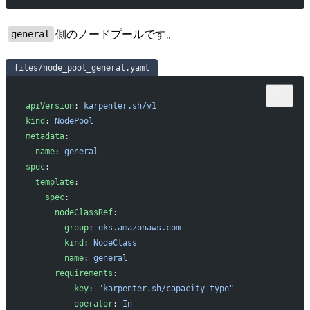
側のノードプールです。
general
files/node_pool_general.yaml
apiVersion
: 
karpenter.sh/v1
kind
: 
NodePool
metadata
:
  name
: 
general
spec
:
  template
:
    spec
:
      nodeClassRef
:
        group
: 
eks.amazonaws.com
        kind
: 
NodeClass
        name
: 
general
      requirements
:
        - 
key
: 
"karpenter.sh/capacity-type"
          operator
: 
In