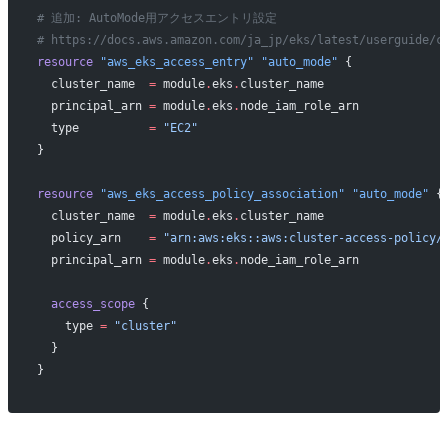
# 追加: AutoMode用アクセスエントリ設定
# https://docs.aws.amazon.com/ja_jp/eks/latest/userguide/c
resource
 "aws_eks_access_entry"
 "auto_mode"
 {
  cluster_name
  =
 module
.
eks
.
cluster_name
  principal_arn
 =
 module
.
eks
.
node_iam_role_arn
  type
          =
 "EC2"
}
resource
 "aws_eks_access_policy_association"
 "auto_mode"
 {
  cluster_name
  =
 module
.
eks
.
cluster_name
  policy_arn
    =
 "arn:aws:eks::aws:cluster-access-policy/
  principal_arn
 =
 module
.
eks
.
node_iam_role_arn
  access_scope
 {
    type
 =
 "cluster"
  }
}