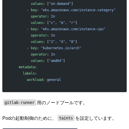
          values
: [
"on-demand"
]
        - 
key
: 
"eks.amazonaws.com/instance-category"
          operator
: 
In
          values
: [
"c"
, 
"m"
, 
"r"
]
        - 
key
: 
"eks.amazonaws.com/instance-cpu"
          operator
: 
In
          values
: [
"2"
, 
"4"
, 
"8"
]
        - 
key
: 
"kubernetes.io/arch"
          operator
: 
In
          values
: [
"amd64"
]
    metadata
:
      labels
:
        workload
: 
general
用のノードプールです。
gitlab-runner
Podの起動制御のために、
を設定しています。
taints