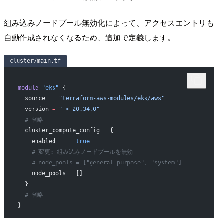
組み込みノードプール無効化によって、アクセスエントリも
自動作成されなくなるため、追加で定義します。
cluster/main.tf
module
 "eks"
 {
  source
  =
 "terraform-aws-modules/eks/aws"
  version
 =
 "~> 20.34.0"
  # 省略
  cluster_compute_config
 =
 {
    enabled    
=
 true
    # 変更: 組み込みノードプールを無効
    # node_pools = ["general-purpose", "system"]
    node_pools 
=
 []
  }
  # 省略
}