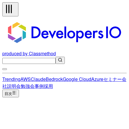
produced by Classmethod
Trending
AWS
Claude
Bedrock
Google Cloud
Azure
セミナー
会
社説明会
勉強会
事例
採用
目次