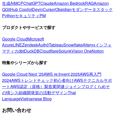
生成AI
MCP
ChatGPT
Claude
Amazon Bedrock
RAG
Amazon
Q
GitHub Copilot
Devin
Cursor
Obsidian
モダンデータスタック
Python
セキュリティ
PM
プロダクトやサービスで探す
Google Cloud
Microsoft
Azure
LINE
Zendesk
Auth0
Tableau
Snowflake
Alteryx
インフォ
マティカ
dbt
DuckDB
Cloudflare
Splunk
Vision One
Notion
特集やシリーズから探す
Google Cloud Next ’25
AWS re:Invent 2025
AWS再入門
2024
AWSトレンドチェック
初心者向け
AWSテクニカルサポ
ート
AWS認定（資格）
製造業関連
ジョインブログ
くらめそ
の情シス
組織開発室の活動
デザイン
Thai
Language
Vietnamese Blog
お問い合わせ