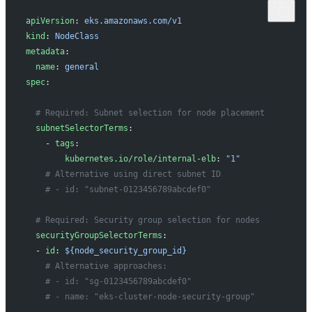
apiVersion
: 
eks.amazonaws.com/v1
kind
: 
NodeClass
metadata
:
  name
: 
general
spec
:
  # Required: Subnet selection for node placement
  subnetSelectorTerms
:
    - 
tags
:
        kubernetes.io/role/internal-elb
: 
"1"
    # Alternative using direct subnet ID
    # - id: "subnet-0123456789abcdef0"
  # Required: Security group selection for nodes
  securityGroupSelectorTerms
:
  - 
id
: 
${node_security_group_id}
    # Alternative approaches:
    # - id: "sg-0123456789abcdef0"
    # - name: "eks-cluster-node-security-group"