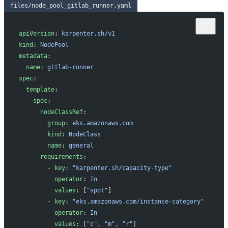
files/node_pool_gitlab_runner.yaml
apiVersion
: 
karpenter.sh/v1
kind
: 
NodePool
metadata
:
  name
: 
gitlab-runner
spec
:
  template
:
    spec
:
      nodeClassRef
:
        group
: 
eks.amazonaws.com
        kind
: 
NodeClass
        name
: 
general
      requirements
:
        - 
key
: 
"karpenter.sh/capacity-type"
          operator
: 
In
          values
: [
"spot"
]
        - 
key
: 
"eks.amazonaws.com/instance-category"
          operator
: 
In
          values
: [
"c"
, 
"m"
, 
"r"
]