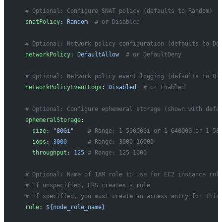
  # Optional: Configure SNAT policy (defaults to Random)
  snatPolicy
: 
Random
  # or Disabled
  # Optional: Network policy configuration (defaults to De
  networkPolicy
: 
DefaultAllow
  # or DefaultDeny
  # Optional: Network policy event logging (defaults to Di
  networkPolicyEventLogs
: 
Disabled
  # or Enabled
  # Optional: Configure ephemeral storage (shown with defa
  ephemeralStorage
:
    size
: 
"80Gi"
    # Range: 1-59000Gi or 1-64000G or 1-58
    iops
: 
3000
      # Range: 3000-16000
    throughput
: 
125
 # Range: 125-1000
  # Optional: Name of IAM role to use for EC2 instance rol
  # If unspecified, EKS creates a role
  # If specified, you must create an access entry for this
  role
: 
${node_role_name}