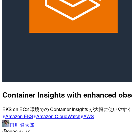
Container Insights with enhanc
EKS on EC2 環境での Container Insights が大幅に使い
Amazon EKS
Amazon CloudWatch
AWS
枡川 健太郎
2023.11.13