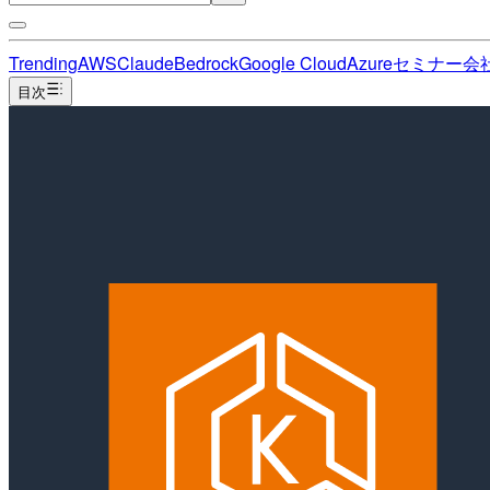
Trending
AWS
Claude
Bedrock
Google Cloud
Azure
セミナー
会
目次