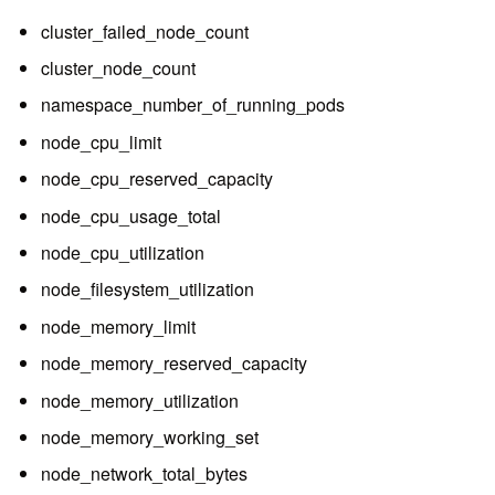
cluster_failed_node_count
cluster_node_count
namespace_number_of_running_pods
node_cpu_limit
node_cpu_reserved_capacity
node_cpu_usage_total
node_cpu_utilization
node_filesystem_utilization
node_memory_limit
node_memory_reserved_capacity
node_memory_utilization
node_memory_working_set
node_network_total_bytes