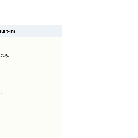
ilt-in)
p のみ
系）