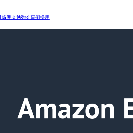
社説明会
勉強会
事例
採用