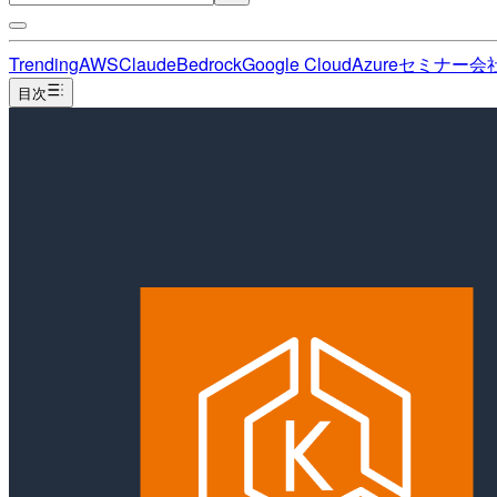
Trending
AWS
Claude
Bedrock
Google Cloud
Azure
セミナー
会
目次