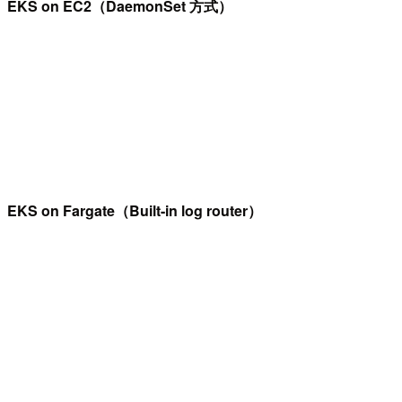
EKS on EC2（DaemonSet 方式）
EKS on Fargate（Built-in log router）