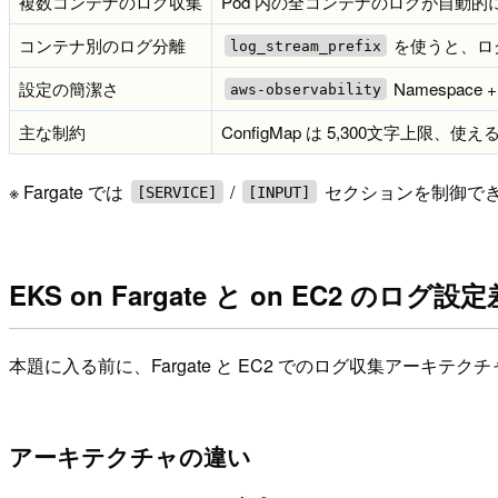
複数コンテナのログ収集
Pod 内の全コンテナのログが自動的
コンテナ別のログ分離
を使うと、ロ
log_stream_prefix
設定の簡潔さ
Namespace 
aws-observability
主な制約
ConfigMap は 5,300文字上限、使
※ Fargate では
/
セクションを制御でき
[SERVICE]
[INPUT]
EKS on Fargate と on EC2 のログ設
本題に入る前に、Fargate と EC2 でのログ収集アーキテ
アーキテクチャの違い