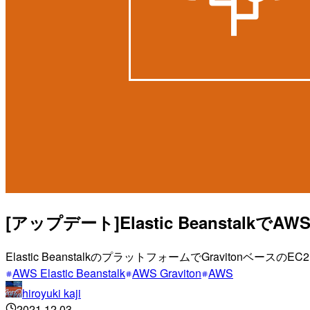
[アップデート]Elastic Beansta
Elastic BeanstalkのプラットフォームでGravito
AWS Elastic Beanstalk
AWS Graviton
AWS
hiroyuki kaji
2021.12.03