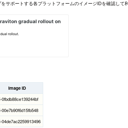
タイプをサポートする各プラットフォームのイメージIDを確認して
Image ID
-0fbdb88ce139244bf
-00e7b90f6d15fb548
i-04de7ac2259913496