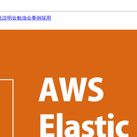
社説明会
勉強会
事例
採用