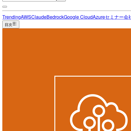
Trending
AWS
Claude
Bedrock
Google Cloud
Azure
セミナー
会
目次