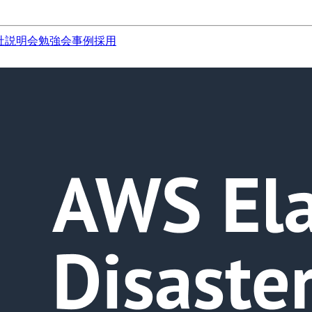
社説明会
勉強会
事例
採用