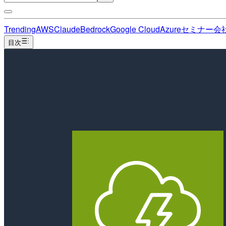
Trending
AWS
Claude
Bedrock
Google Cloud
Azure
セミナー
会
目次