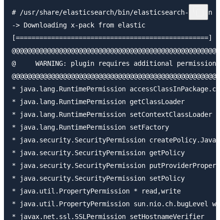
# /usr/share/elasticsearch/bin/elasticsearch-plugin i
-> Downloading x-pack from elastic

[=================================================] 1
@@@@@@@@@@@@@@@@@@@@@@@@@@@@@@@@@@@@@@@@@@@@@@@@@@@@@
@     WARNING: plugin requires additional permissions
@@@@@@@@@@@@@@@@@@@@@@@@@@@@@@@@@@@@@@@@@@@@@@@@@@@@@
* java.lang.RuntimePermission accessClassInPackage.co
* java.lang.RuntimePermission getClassLoader

* java.lang.RuntimePermission setContextClassLoader

* java.lang.RuntimePermission setFactory

* java.security.SecurityPermission createPolicy.JavaP
* java.security.SecurityPermission getPolicy

* java.security.SecurityPermission putProviderPropert
* java.security.SecurityPermission setPolicy

* java.util.PropertyPermission * read,write

* java.util.PropertyPermission sun.nio.ch.bugLevel wr
* javax.net.ssl.SSLPermission setHostnameVerifier
