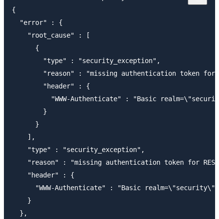
{

  "error" : {

    "root_cause" : [

      {

        "type" : "security_exception",

        "reason" : "missing authentication token for 
        "header" : {

          "WWW-Authenticate" : "Basic realm=\"securit
        }

      }

    ],

    "type" : "security_exception",

    "reason" : "missing authentication token for REST
    "header" : {

      "WWW-Authenticate" : "Basic realm=\"security\" 
    }

  },
