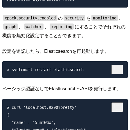
の
を
、
xpack.security.enabled
security
monitoring
、
、
にすることでそれぞれの
graph
watcher
reporting
機能を無効化設定することができます。
設定を追記したら、Elasticsearchを再起動します。
ベーシック認証なしでElasticsearchへAPIを発行します。
# curl 'localhost:9200?pretty'

{

  "name" : "5-mmWGx",
