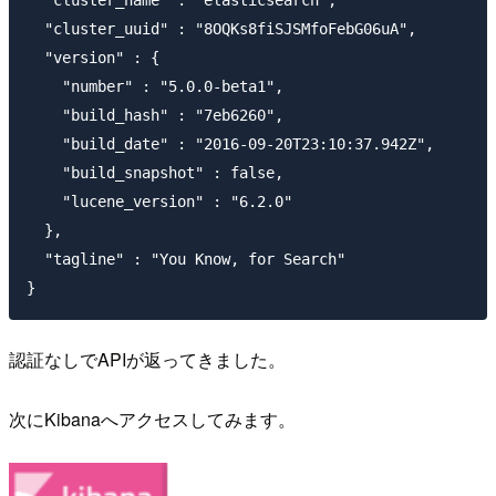
  "cluster_name" : "elasticsearch",

  "cluster_uuid" : "8OQKs8fiSJSMfoFebG06uA",

  "version" : {

    "number" : "5.0.0-beta1",

    "build_hash" : "7eb6260",

    "build_date" : "2016-09-20T23:10:37.942Z",

    "build_snapshot" : false,

    "lucene_version" : "6.2.0"

  },

  "tagline" : "You Know, for Search"

認証なしでAPIが返ってきました。
次にKibanaへアクセスしてみます。