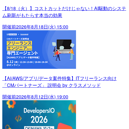
【8/18（火）】コストカットだけじゃない！AI駆動のシステ
ム刷新がもたらす本当の効果
開催前
2026年8月18日(火) 15:00
【AI/AWS/アプリ/データ案件特集】ITフリーランス向け
「CMパートナーズ」 説明会 by クラスメソッド
開催前
2026年8月12日(水) 19:00