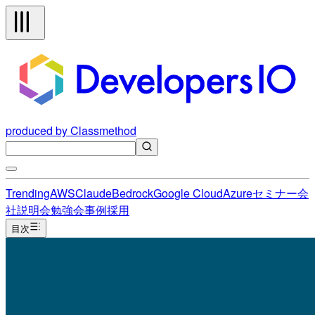
produced by Classmethod
Trending
AWS
Claude
Bedrock
Google Cloud
Azure
セミナー
会
社説明会
勉強会
事例
採用
目次