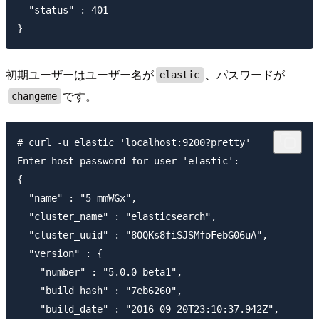
  "status" : 401

初期ユーザーはユーザー名が
、パスワードが
elastic
です。
changeme
# curl -u elastic 'localhost:9200?pretty'

Enter host password for user 'elastic':

{

  "name" : "5-mmWGx",

  "cluster_name" : "elasticsearch",

  "cluster_uuid" : "8OQKs8fiSJSMfoFebG06uA",

  "version" : {

    "number" : "5.0.0-beta1",

    "build_hash" : "7eb6260",

    "build_date" : "2016-09-20T23:10:37.942Z",
