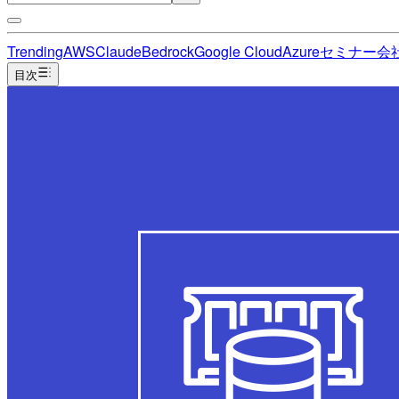
Trending
AWS
Claude
Bedrock
Google Cloud
Azure
セミナー
会
目次