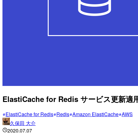
ElastiCache for Redis サー
ElastiCache for Redis
Redis
Amazon ElastiCache
AWS
久保田 大介
2020.07.07