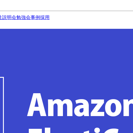
社説明会
勉強会
事例
採用