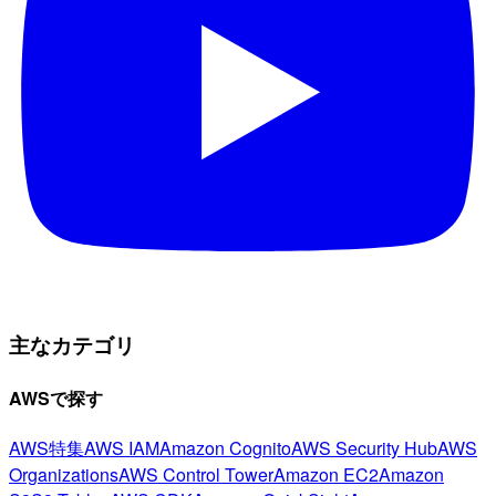
主なカテゴリ
AWSで探す
AWS特集
AWS IAM
Amazon Cognito
AWS Security Hub
AWS
Organizations
AWS Control Tower
Amazon EC2
Amazon