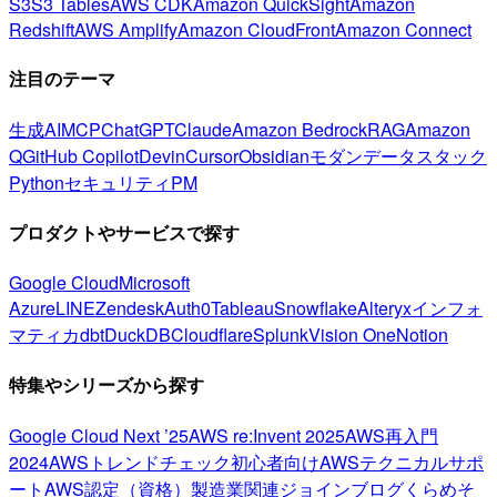
S3
S3 Tables
AWS CDK
Amazon QuickSight
Amazon
Redshift
AWS Amplify
Amazon CloudFront
Amazon Connect
注目のテーマ
生成AI
MCP
ChatGPT
Claude
Amazon Bedrock
RAG
Amazon
Q
GitHub Copilot
Devin
Cursor
Obsidian
モダンデータスタック
Python
セキュリティ
PM
プロダクトやサービスで探す
Google Cloud
Microsoft
Azure
LINE
Zendesk
Auth0
Tableau
Snowflake
Alteryx
インフォ
マティカ
dbt
DuckDB
Cloudflare
Splunk
Vision One
Notion
特集やシリーズから探す
Google Cloud Next ’25
AWS re:Invent 2025
AWS再入門
2024
AWSトレンドチェック
初心者向け
AWSテクニカルサポ
ート
AWS認定（資格）
製造業関連
ジョインブログ
くらめそ