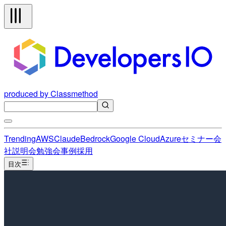
produced by Classmethod
Trending
AWS
Claude
Bedrock
Google Cloud
Azure
セミナー
会
社説明会
勉強会
事例
採用
目次