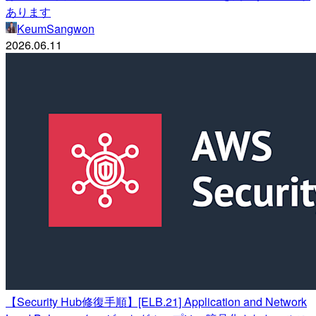
あります
KeumSangwon
2026.06.11
【Security Hub修復手順】[ELB.21] Application and Network