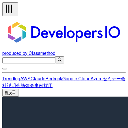
produced by Classmethod
Trending
AWS
Claude
Bedrock
Google Cloud
Azure
セミナー
会
社説明会
勉強会
事例
採用
目次