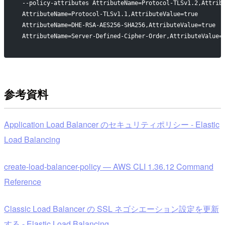
 --policy-attributes AttributeName=Protocol-TLSv1.2,Attrib
 AttributeName=Protocol-TLSv1.1,AttributeValue=true 
 AttributeName=DHE-RSA-AES256-SHA256,AttributeValue=true 
 AttributeName=Server-Defined-Cipher-Order,AttributeValue=
参考資料
Application Load Balancer のセキュリティポリシー - Elastic
Load Balancing
create-load-balancer-policy — AWS CLI 1.36.12 Command
Reference
Classic Load Balancer の SSL ネゴシエーション設定を更新
する - Elastic Load Balancing