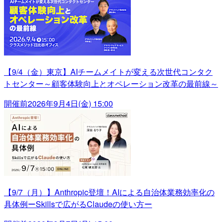
【9/4（金）東京】AIチームメイトが変える次世代コンタク
トセンター～顧客体験向上とオペレーション改革の最前線～
開催前
2026年9月4日(金) 15:00
【9/7（月）】Anthropic登壇！AIによる自治体業務効率化の
具体例ーSkillsで広がるClaudeの使い方ー