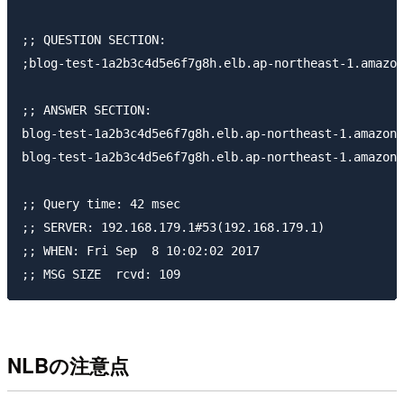
;; QUESTION SECTION:

;blog-test-1a2b3c4d5e6f7g8h.elb.ap-northeast-1.amazonaw
;; ANSWER SECTION:

blog-test-1a2b3c4d5e6f7g8h.elb.ap-northeast-1.amazonaws.com. 60	IN A 1
blog-test-1a2b3c4d5e6f7g8h.elb.ap-northeast-1.amazonaws.com. 60	IN A 5
;; Query time: 42 msec

;; SERVER: 192.168.179.1#53(192.168.179.1)

;; WHEN: Fri Sep  8 10:02:02 2017

NLBの注意点