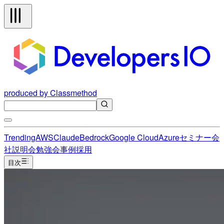
produced by Classmethod
Trending
AWS
Claude
Bedrock
Google Cloud
Azure
セミナー
会
社説明会
勉強会
事例
採用
目次