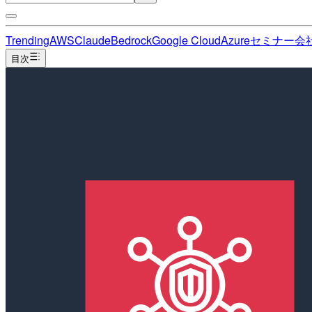
Trending
AWS
Claude
Bedrock
Google Cloud
Azure
セミナー
会
目次