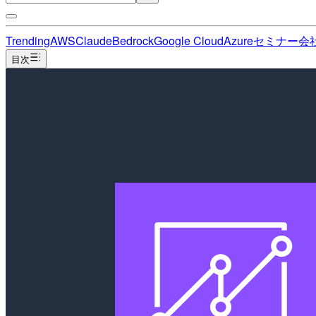
Trending
AWS
Claude
Bedrock
Google Cloud
Azure
セミナー
会
目次