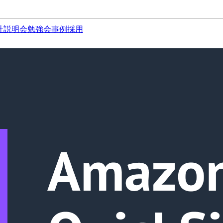
社説明会
勉強会
事例
採用