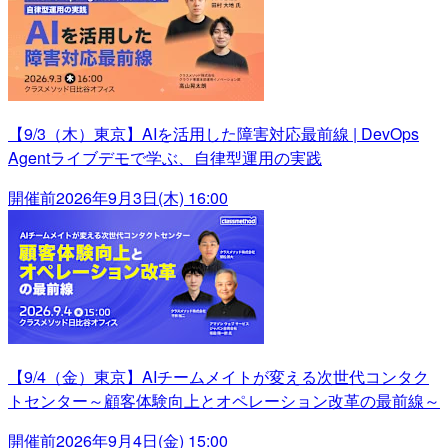
【9/3（木）東京】AIを活用した障害対応最前線 | DevOps
Agentライブデモで学ぶ、自律型運用の実践
開催前
2026年9月3日(木) 16:00
【9/4（金）東京】AIチームメイトが変える次世代コンタク
トセンター～顧客体験向上とオペレーション改革の最前線～
開催前
2026年9月4日(金) 15:00