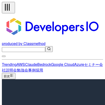
produced by Classmethod
Trending
AWS
Claude
Bedrock
Google Cloud
Azure
セミナー
会
社説明会
勉強会
事例
採用
目次