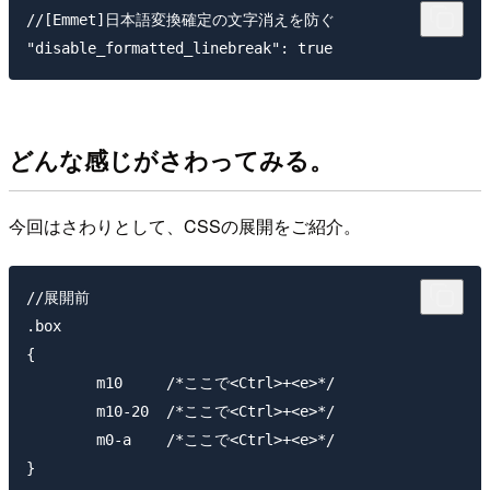
//[Emmet]日本語変換確定の文字消えを防ぐ

どんな感じがさわってみる。
今回はさわりとして、CSSの展開をご紹介。
//展開前

.box

{

	m10     /*ここで<Ctrl>+<e>*/

	m10-20  /*ここで<Ctrl>+<e>*/

	m0-a    /*ここで<Ctrl>+<e>*/

}
