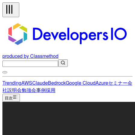
produced by Classmethod
Trending
AWS
Claude
Bedrock
Google Cloud
Azure
セミナー
会
社説明会
勉強会
事例
採用
目次