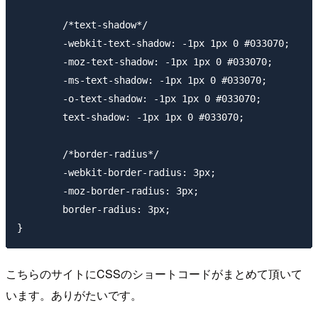
	/*text-shadow*/

	-webkit-text-shadow: -1px 1px 0 #033070;

	-moz-text-shadow: -1px 1px 0 #033070;

	-ms-text-shadow: -1px 1px 0 #033070;

	-o-text-shadow: -1px 1px 0 #033070;

	text-shadow: -1px 1px 0 #033070;

	/*border-radius*/

	-webkit-border-radius: 3px;

	-moz-border-radius: 3px;

	border-radius: 3px;

こちらのサイトにCSSのショートコードがまとめて頂いて
います。ありがたいです。