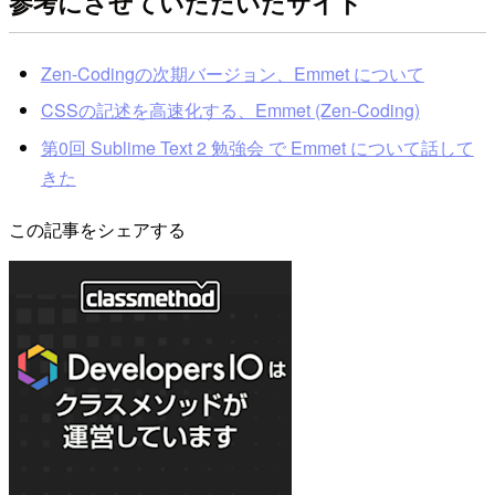
参考にさせていただいたサイト
Zen-Codingの次期バージョン、Emmet について
CSSの記述を高速化する、Emmet (Zen-Coding)
第0回 Sublime Text 2 勉強会 で Emmet について話して
きた
この記事をシェアする