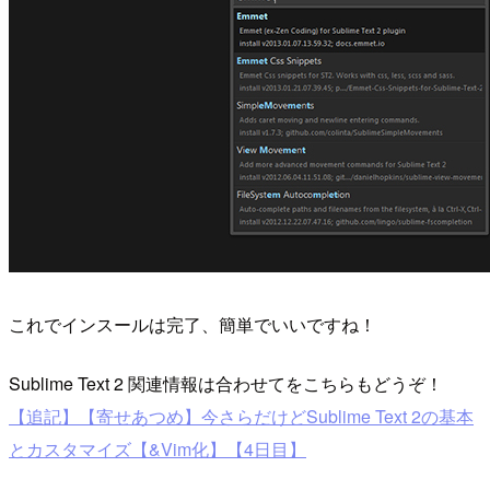
これでインスールは完了、簡単でいいですね！
Sublime Text 2 関連情報は合わせてをこちらもどうぞ！
【追記】【寄せあつめ】今さらだけどSublime Text 2の基本
とカスタマイズ【&Vim化】【4日目】