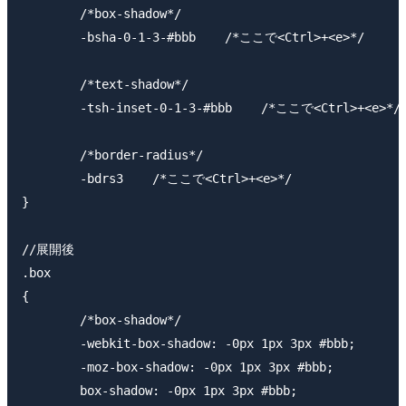
	/*box-shadow*/

	-bsha-0-1-3-#bbb    /*ここで<Ctrl>+<e>*/

	/*text-shadow*/

	-tsh-inset-0-1-3-#bbb    /*ここで<Ctrl>+<e>*/

	/*border-radius*/

	-bdrs3    /*ここで<Ctrl>+<e>*/

}

//展開後

.box

{

	/*box-shadow*/

	-webkit-box-shadow: -0px 1px 3px #bbb;

	-moz-box-shadow: -0px 1px 3px #bbb;

	box-shadow: -0px 1px 3px #bbb;
