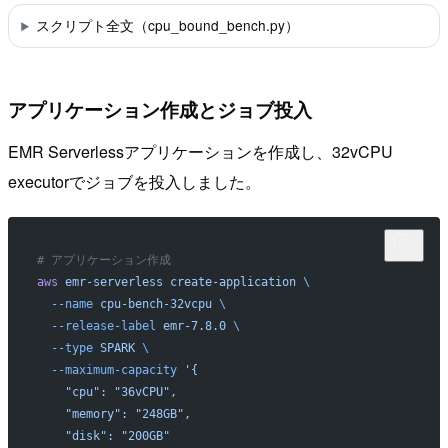
スクリプト全文（cpu_bound_bench.py）
アプリケーション作成とジョブ投入
EMR Serverlessアプリケーションを作成し、32vCPU
executorでジョブを投入しました。
# アプリケーション作成
aws
 emr-serverless
 create-application
 \
  --name
 cpu-bench-32vcpu
 \
  --release-label
 emr-7.8.0
 \
  --type
 SPARK
 \
  --maximum-capacity
 '{
    "cpu": "36vCPU",
    "memory": "248GB",
    "disk": "200GB"