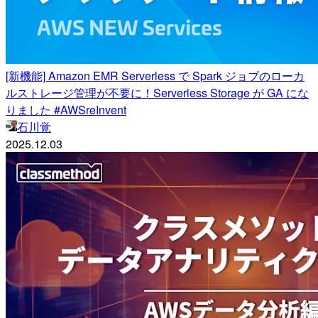
[新機能] Amazon EMR Serverless で Spark ジョブのローカ
ルストレージ管理が不要に！Serverless Storage が GA にな
りました #AWSreInvent
石川覚
2025.12.03