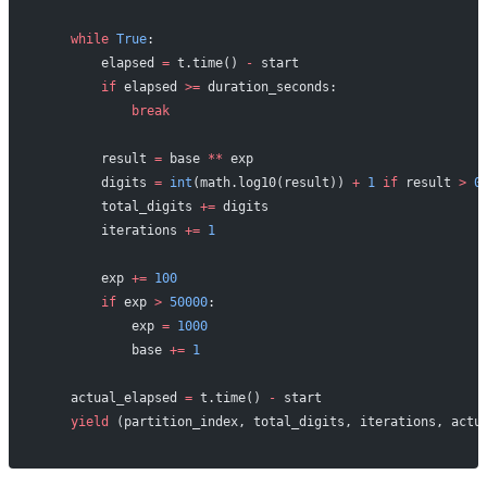
    while
 True
:
        elapsed 
=
 t.time() 
-
 start
        if
 elapsed 
>=
 duration_seconds:
            break
        result 
=
 base 
**
 exp
        digits 
=
 int
(math.log10(result)) 
+
 1
 if
 result 
>
 0
        total_digits 
+=
 digits
        iterations 
+=
 1
        exp 
+=
 100
        if
 exp 
>
 50000
:
            exp 
=
 1000
            base 
+=
 1
    actual_elapsed 
=
 t.time() 
-
 start
    yield
 (partition_index, total_digits, iterations, actu