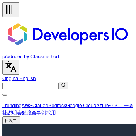
produced by Classmethod
Original
English
Trending
AWS
Claude
Bedrock
Google Cloud
Azure
セミナー
会
社説明会
勉強会
事例
採用
目次