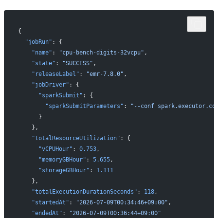
{
  "jobRun"
: {
    "name"
: 
"cpu-bench-digits-32vcpu"
,
    "state"
: 
"SUCCESS"
,
    "releaseLabel"
: 
"emr-7.8.0"
,
    "jobDriver"
: {
      "sparkSubmit"
: {
        "sparkSubmitParameters"
: 
"--conf spark.executor.co
      }
    },
    "totalResourceUtilization"
: {
      "vCPUHour"
: 
0.753
,
      "memoryGBHour"
: 
5.655
,
      "storageGBHour"
: 
1.111
    },
    "totalExecutionDurationSeconds"
: 
118
,
    "startedAt"
: 
"2026-07-09T00:34:46+09:00"
,
    "endedAt"
: 
"2026-07-09T00:36:44+09:00"