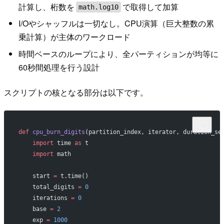
計算し、桁数を
で取得して加算
math.log10
I/Oやシャッフルは一切なし。CPU演算（巨大整数の累
乗計算）が主体のワークロード
時間ベースのループにより、全パーティションが均等に
60秒間処理を行う設計
スクリプトの核となる部分は以下です。
def
 cpu_burn_digits
(partition_index, iterator, duration_se
    import
 time 
as
 t
    import
 math
    start 
=
 t.time()
    total_digits 
=
 0
    iterations 
=
 0
    base 
=
 2
    exp 
=
 1000