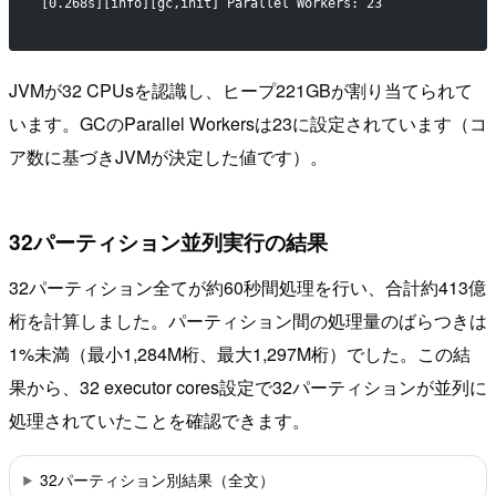
[0.268s][info][gc,init] Parallel Workers: 23
JVMが32 CPUsを認識し、ヒープ221GBが割り当てられて
います。GCのParallel Workersは23に設定されています（コ
ア数に基づきJVMが決定した値です）。
32パーティション並列実行の結果
32パーティション全てが約60秒間処理を行い、合計約413億
桁を計算しました。パーティション間の処理量のばらつきは
1%未満（最小1,284M桁、最大1,297M桁）でした。この結
果から、32 executor cores設定で32パーティションが並列に
処理されていたことを確認できます。
32パーティション別結果（全文）