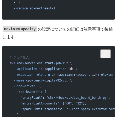
  }'
 \
  --region
 ap-northeast-1
の設定についての詳細は注意事項で後述
maximumCapacity
します。
# ジョブ投入
aws
 emr-serverless
 start-job-run
 \
  --application-id
 <
application-i
d
>
 \
  --execution-role-arn
 arn:aws:iam::
<
account-i
d
>
:role/emr-
  --name
 cpu-bench-digits-32vcpu
 \
  --job-driver
 '{
    "sparkSubmit": {
      "entryPoint": "s3://<bucket>/cpu_bound_bench.py",
      "entryPointArguments": ["60", "32"],
      "sparkSubmitParameters": "--conf spark.executor.core
    }