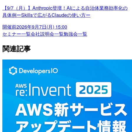
【9/7（月）】Anthropic登壇！AIによる自治体業務効率化の
具体例ーSkillsで広がるClaudeの使い方ー
開催前
2026年9月7日(月) 15:00
セミナー一覧
会社説明会一覧
勉強会一覧
関連記事