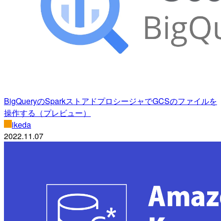
BigQueryのSparkストアドプロシージャでGCSのファイルを
操作する（プレビュー）
ikeda
2022.11.07