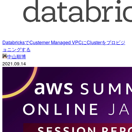
DatabricksでCustemer Managed VPCにClusterをプロビジ
ョニングする
中山順博
2021.09.14