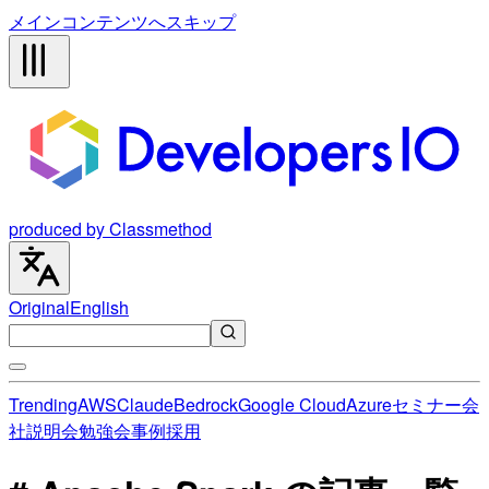
メインコンテンツへスキップ
produced by Classmethod
Original
English
Trending
AWS
Claude
Bedrock
Google Cloud
Azure
セミナー
会
社説明会
勉強会
事例
採用