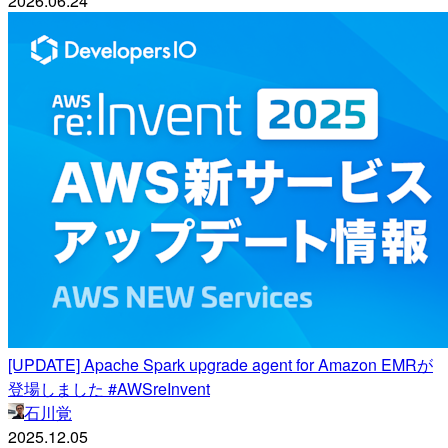
2026.06.24
[UPDATE] Apache Spark upgrade agent for Amazon EMRが
登場しました #AWSreInvent
石川覚
2025.12.05