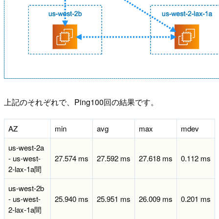
上記のそれぞれで、Ping100回の結果です。
AZ
min
avg
max
mdev
us-west-2a
- us-west-
27.574 ms
27.592 ms
27.618 ms
0.112 ms
2-lax-1a間
us-west-2b
- us-west-
25.940 ms
25.951 ms
26.009 ms
0.201 ms
2-lax-1a間