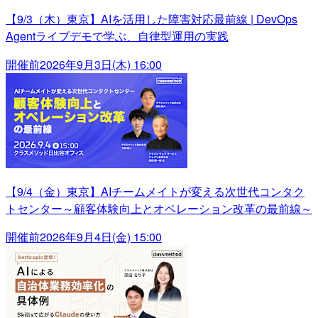
【9/3（木）東京】AIを活用した障害対応最前線 | DevOps
Agentライブデモで学ぶ、自律型運用の実践
開催前
2026年9月3日(木) 16:00
【9/4（金）東京】AIチームメイトが変える次世代コンタク
トセンター～顧客体験向上とオペレーション改革の最前線～
開催前
2026年9月4日(金) 15:00