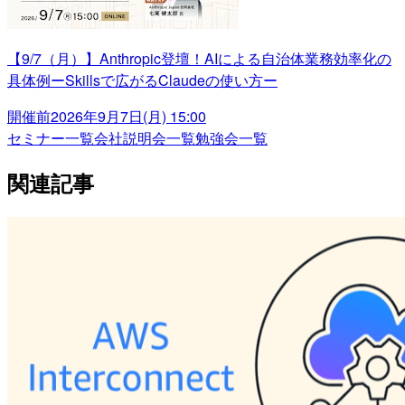
【9/7（月）】Anthropic登壇！AIによる自治体業務効率化の
具体例ーSkillsで広がるClaudeの使い方ー
開催前
2026年9月7日(月) 15:00
セミナー一覧
会社説明会一覧
勉強会一覧
関連記事