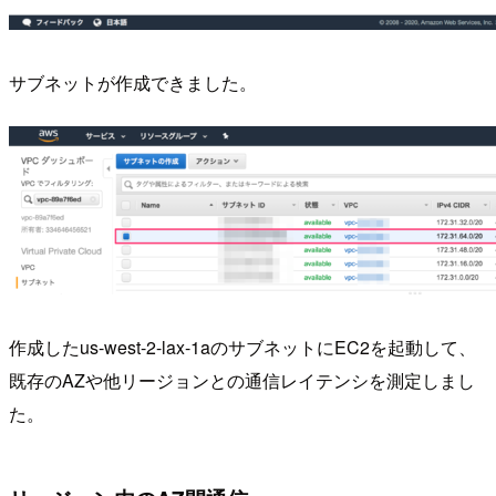
サブネットが作成できました。
作成したus-west-2-lax-1aのサブネットにEC2を起動して、
既存のAZや他リージョンとの通信レイテンシを測定しまし
た。