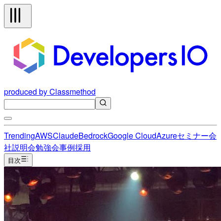
produced by Classmethod
Trending
AWS
Claude
Bedrock
Google Cloud
Azure
セミナー
会
社説明会
勉強会
事例
採用
目次