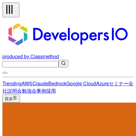
produced by Classmethod
Trending
AWS
Claude
Bedrock
Google Cloud
Azure
セミナー
会
社説明会
勉強会
事例
採用
目次