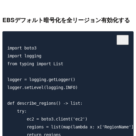
EBSデフォルト暗号化を全リージョン有効化する
import boto3

import logging

from typing import List

logger = logging.getLogger()

logger.setLevel(logging.INFO)

def describe_regions() -> list:

    try:

        ec2 = boto3.client('ec2')

        regions = list(map(lambda x: x['RegionName'],
        return regions
