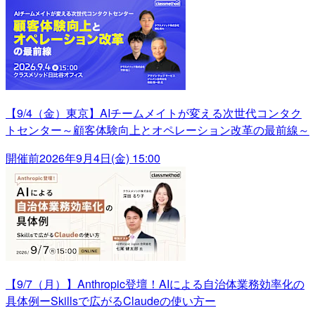
【9/4（金）東京】AIチームメイトが変える次世代コンタク
トセンター～顧客体験向上とオペレーション改革の最前線～
開催前
2026年9月4日(金) 15:00
【9/7（月）】Anthropic登壇！AIによる自治体業務効率化の
具体例ーSkillsで広がるClaudeの使い方ー