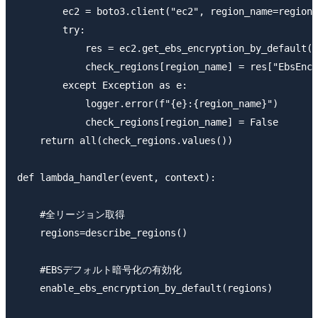
        ec2 = boto3.client("ec2", region_name=region_
        try:

            res = ec2.get_ebs_encryption_by_default()

            check_regions[region_name] = res["EbsEncr
        except Exception as e:

            logger.error(f"{e}:{region_name}")

            check_regions[region_name] = False

    return all(check_regions.values())

def lambda_handler(event, context):

    #全リージョン取得

    regions=describe_regions()

    #EBSデフォルト暗号化の有効化

    enable_ebs_encryption_by_default(regions)
