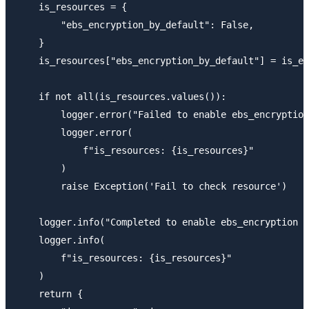
    is_resources = {

        "ebs_encryption_by_default": False,

    }

    is_resources["ebs_encryption_by_default"] = is_eb
    if not all(is_resources.values()):

        logger.error("Failed to enable ebs_encryption
        logger.error(

            f"is_resources: {is_resources}"

        )

        raise Exception('Fail to check resource')

    logger.info("Completed to enable ebs_encryption b
    logger.info(

        f"is_resources: {is_resources}"

    )

    return {
