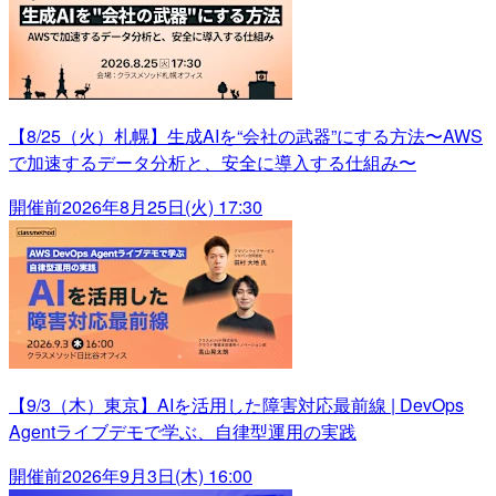
【8/25（火）札幌】生成AIを“会社の武器”にする方法〜AWS
で加速するデータ分析と、安全に導入する仕組み〜
開催前
2026年8月25日(火) 17:30
【9/3（木）東京】AIを活用した障害対応最前線 | DevOps
Agentライブデモで学ぶ、自律型運用の実践
開催前
2026年9月3日(木) 16:00