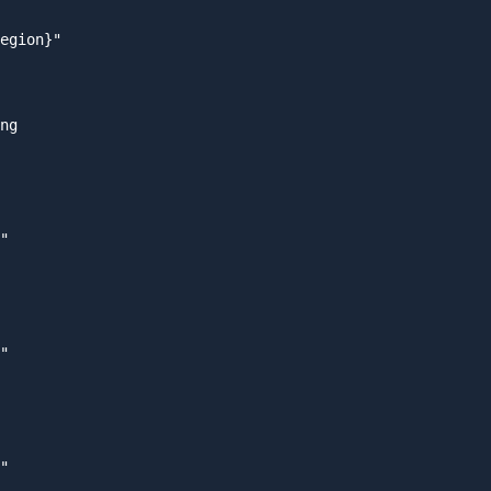
egion}"

ng

"

"

"
