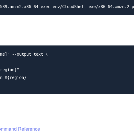
me]" --output text \

region}"

n ${region}

Command Reference