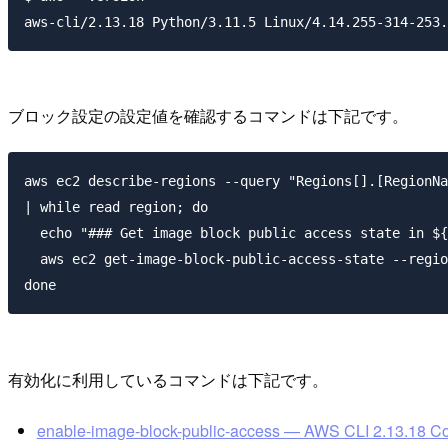
ブロック設定の設定値を確認するコマンドは下記です。
aws ec2 describe-regions --query "Regions[].[RegionNa
| while read region; do

  echo "### Get image block public access state in ${
  aws ec2 get-image-block-public-access-state --regio
有効化に利用しているコマンドは下記です。
enable-image-block-public-access — AWS CLI 2.13.18 