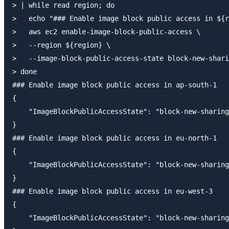
> | while read region; do

>   echo "### Enable image block public access in ${r
>   aws ec2 enable-image-block-public-access \

>   --region ${region} \

>   --image-block-public-access-state block-new-shari
> done

### Enable image block public access in ap-south-1

{

    "ImageBlockPublicAccessState": "block-new-sharing
}

### Enable image block public access in eu-north-1

{

    "ImageBlockPublicAccessState": "block-new-sharing
}

### Enable image block public access in eu-west-3

{

    "ImageBlockPublicAccessState": "block-new-sharing