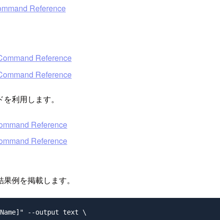
Command Reference
8 Command Reference
7 Command Reference
ドを利用します。
 Command Reference
 Command Reference
行結果例を掲載します。
Name]" --output text \
