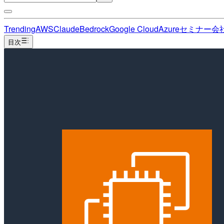
Trending
AWS
Claude
Bedrock
Google Cloud
Azure
セミナー
会
目次