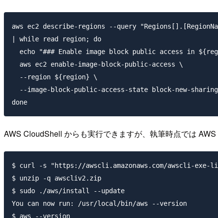
aws ec2 describe-regions --query "Regions[].[RegionNa
| while read region; do

  echo "### Enable image block public access in ${reg
  aws ec2 enable-image-block-public-access \

  --region ${region} \

  --image-block-public-access-state block-new-sharing

AWS CloudShell からも実行できますが、執筆時点では
$ curl -s "https://awscli.amazonaws.com/awscli-exe-li
$ unzip -q awscliv2.zip

$ sudo ./aws/install --update

You can now run: /usr/local/bin/aws --version

$ aws --version
