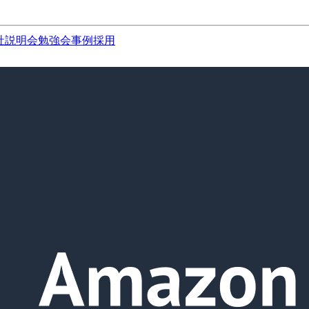
社説明会
勉強会
事例
採用