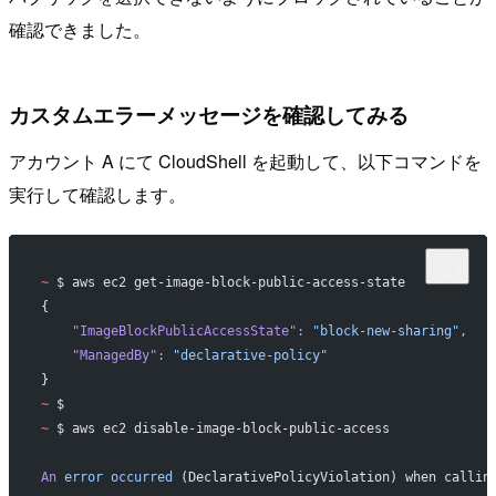
確認できました。
カスタムエラーメッセージを確認してみる
アカウント A にて CloudShell を起動して、以下コマンドを
実行して確認します。
~
 $ aws ec2 get-image-block-public-access-state 
{
    "ImageBlockPublicAccessState"
:
 "block-new-sharing",
    "ManagedBy"
:
 "declarative-policy"
}
~
 $ 
~
 $ aws ec2 disable-image-block-public-access 
An
 error
 occurred
 (DeclarativePolicyViolation) when callin