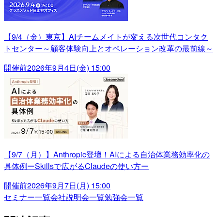
【9/4（金）東京】AIチームメイトが変える次世代コンタク
トセンター～顧客体験向上とオペレーション改革の最前線～
開催前
2026年9月4日(金) 15:00
【9/7（月）】Anthropic登壇！AIによる自治体業務効率化の
具体例ーSkillsで広がるClaudeの使い方ー
開催前
2026年9月7日(月) 15:00
セミナー一覧
会社説明会一覧
勉強会一覧