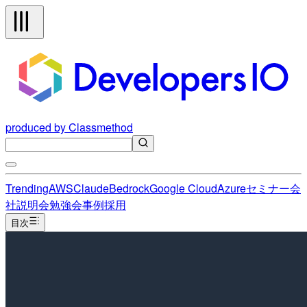
produced by Classmethod
Trending
AWS
Claude
Bedrock
Google Cloud
Azure
セミナー
会
社説明会
勉強会
事例
採用
目次