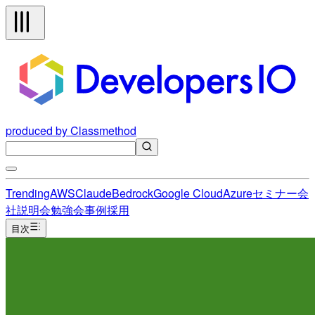
produced by Classmethod
Trending
AWS
Claude
Bedrock
Google Cloud
Azure
セミナー
会
社説明会
勉強会
事例
採用
目次