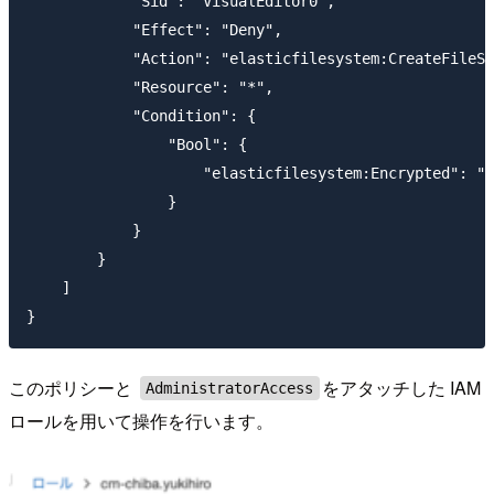
            "Sid": "VisualEditor0",

            "Effect": "Deny",

            "Action": "elasticfilesystem:CreateFileSy
            "Resource": "*",

            "Condition": {

                "Bool": {

                    "elasticfilesystem:Encrypted": "f
                }

            }

        }

    ]

このポリシーと
をアタッチした IAM
AdministratorAccess
ロールを用いて操作を行います。