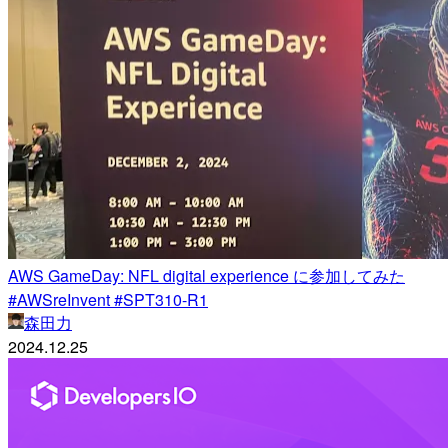
AWS GameDay: NFL digital experience に参加してみた
#AWSreInvent #SPT310-R1
森田力
2024.12.25