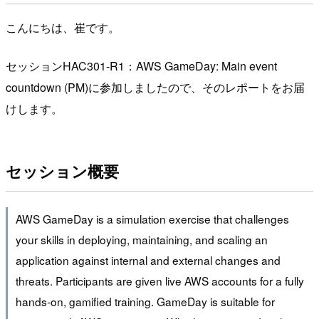
こんにちは、崔です。
セッションHAC301-R1：AWS GameDay: Main event
countdown (PM)に参加しましたので、そのレポートをお届
けします。
セッション概要
AWS GameDay is a simulation exercise that challenges
your skills in deploying, maintaining, and scaling an
application against internal and external changes and
threats. Participants are given live AWS accounts for a fully
hands-on, gamified training. GameDay is suitable for