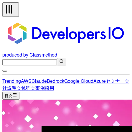
produced by Classmethod
Trending
AWS
Claude
Bedrock
Google Cloud
Azure
セミナー
会
社説明会
勉強会
事例
採用
目次