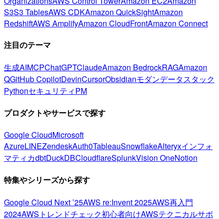
Organizations
AWS Control Tower
Amazon EC2
Amazon
S3
S3 Tables
AWS CDK
Amazon QuickSight
Amazon
Redshift
AWS Amplify
Amazon CloudFront
Amazon Connect
注目のテーマ
生成AI
MCP
ChatGPT
Claude
Amazon Bedrock
RAG
Amazon
Q
GitHub Copilot
Devin
Cursor
Obsidian
モダンデータスタック
Python
セキュリティ
PM
プロダクトやサービスで探す
Google Cloud
Microsoft
Azure
LINE
Zendesk
Auth0
Tableau
Snowflake
Alteryx
インフォ
マティカ
dbt
DuckDB
Cloudflare
Splunk
Vision One
Notion
特集やシリーズから探す
Google Cloud Next ’25
AWS re:Invent 2025
AWS再入門
2024
AWSトレンドチェック
初心者向け
AWSテクニカルサポ