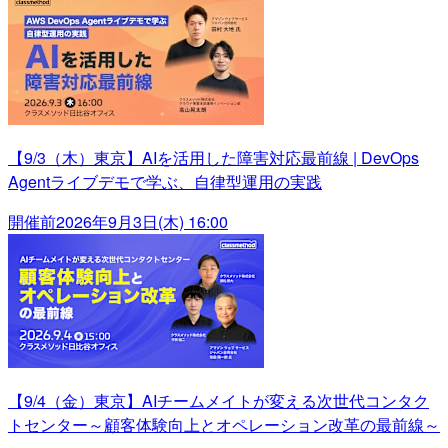
【9/3（木）東京】AIを活用した障害対応最前線 | DevOps
Agentライブデモで学ぶ、自律型運用の実践
開催前
2026年9月3日(木) 16:00
【9/4（金）東京】AIチームメイトが変える次世代コンタク
トセンター～顧客体験向上とオペレーション改革の最前線～