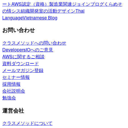
ート
AWS認定（資格）
製造業関連
ジョインブログ
くらめそ
の情シス
組織開発室の活動
デザイン
Thai
Language
Vietnamese Blog
お問い合わせ
クラスメソッドへの問い合わせ
DevelopersIOへのご意見
AWSに関するご相談
資料ダウンロード
メールマガジン登録
セミナー情報
採用情報
会社説明会
勉強会
運営会社
クラスメソッドについて