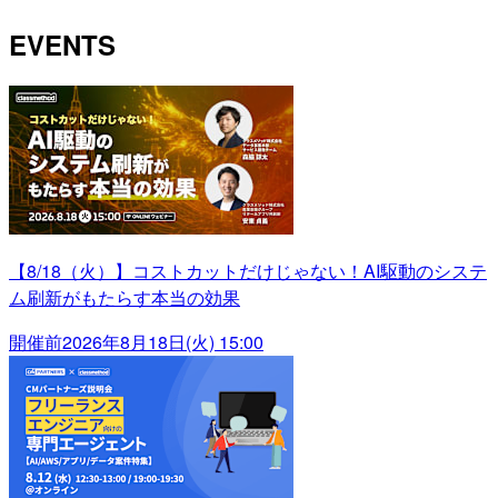
EVENTS
【8/18（火）】コストカットだけじゃない！AI駆動のシステ
ム刷新がもたらす本当の効果
開催前
2026年8月18日(火) 15:00