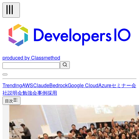
produced by Classmethod
Trending
AWS
Claude
Bedrock
Google Cloud
Azure
セミナー
会
社説明会
勉強会
事例
採用
目次