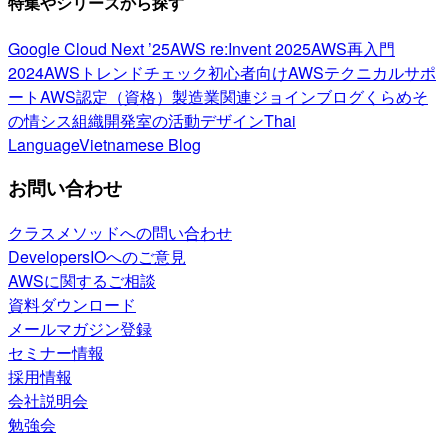
特集やシリーズから探す
Google Cloud Next ’25
AWS re:Invent 2025
AWS再入門
2024
AWSトレンドチェック
初心者向け
AWSテクニカルサポ
ート
AWS認定（資格）
製造業関連
ジョインブログ
くらめそ
の情シス
組織開発室の活動
デザイン
Thai
Language
Vietnamese Blog
お問い合わせ
クラスメソッドへの問い合わせ
DevelopersIOへのご意見
AWSに関するご相談
資料ダウンロード
メールマガジン登録
セミナー情報
採用情報
会社説明会
勉強会