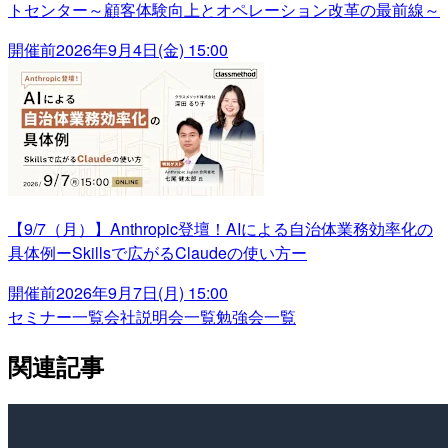
トセンター～顧客体験向上とオペレーション改革の最前線～
開催前
2026年9月4日(金) 15:00
【9/7（月）】Anthropic登壇！AIによる自治体業務効率化の
具体例ーSkillsで広がるClaudeの使い方ー
開催前
2026年9月7日(月) 15:00
セミナー一覧
会社説明会一覧
勉強会一覧
関連記事