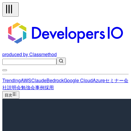
produced by Classmethod
Trending
AWS
Claude
Bedrock
Google Cloud
Azure
セミナー
会
社説明会
勉強会
事例
採用
目次