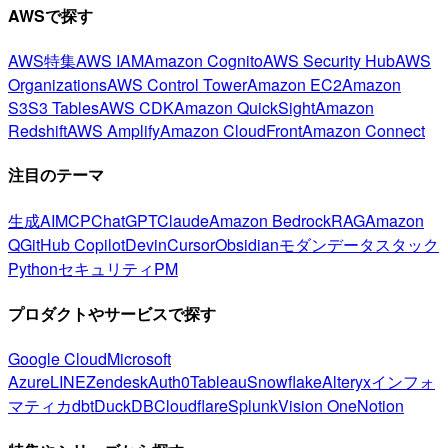
AWSで探す
AWS特集
AWS IAM
Amazon Cognito
AWS Security Hub
AWS
Organizations
AWS Control Tower
Amazon EC2
Amazon
S3
S3 Tables
AWS CDK
Amazon QuickSight
Amazon
Redshift
AWS Amplify
Amazon CloudFront
Amazon Connect
注目のテーマ
生成AI
MCP
ChatGPT
Claude
Amazon Bedrock
RAG
Amazon
Q
GitHub Copilot
Devin
Cursor
Obsidian
モダンデータスタック
Python
セキュリティ
PM
プロダクトやサービスで探す
Google Cloud
Microsoft
Azure
LINE
Zendesk
Auth0
Tableau
Snowflake
Alteryx
インフォ
マティカ
dbt
DuckDB
Cloudflare
Splunk
Vision One
Notion