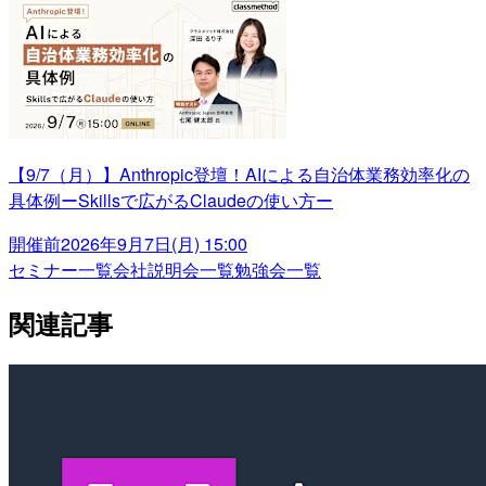
【9/7（月）】Anthropic登壇！AIによる自治体業務効率化の
具体例ーSkillsで広がるClaudeの使い方ー
開催前
2026年9月7日(月) 15:00
セミナー一覧
会社説明会一覧
勉強会一覧
関連記事