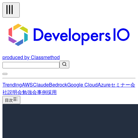
produced by Classmethod
Trending
AWS
Claude
Bedrock
Google Cloud
Azure
セミナー
会
社説明会
勉強会
事例
採用
目次