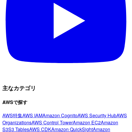
主なカテゴリ
AWSで探す
AWS特集
AWS IAM
Amazon Cognito
AWS Security Hub
AWS
Organizations
AWS Control Tower
Amazon EC2
Amazon
S3
S3 Tables
AWS CDK
Amazon QuickSight
Amazon