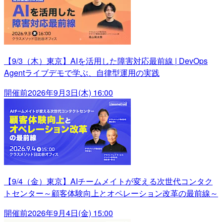
【9/3（木）東京】AIを活用した障害対応最前線 | DevOps
Agentライブデモで学ぶ、自律型運用の実践
開催前
2026年9月3日(木) 16:00
【9/4（金）東京】AIチームメイトが変える次世代コンタク
トセンター～顧客体験向上とオペレーション改革の最前線～
開催前
2026年9月4日(金) 15:00