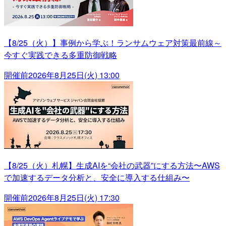
【8/25（火）】事例から学ぶ！ランサムウェア対策最前線～
今すぐ実践できる多重防御戦略
開催前
2026年8月25日(火) 13:00
【8/25（火）札幌】生成AIを“会社の武器”にする方法〜AWS
で加速するデータ分析と、安全に導入する仕組み〜
開催前
2026年8月25日(火) 17:30