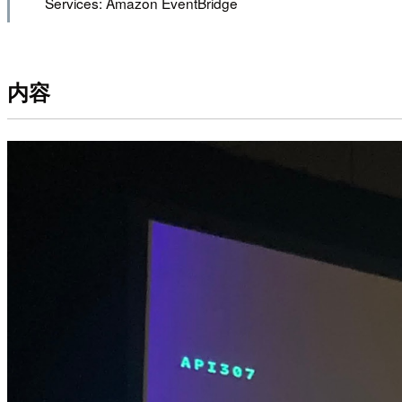
Services: Amazon EventBridge
内容