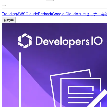
Trending
AWS
Claude
Bedrock
Google Cloud
Azure
セミナー
会
目次