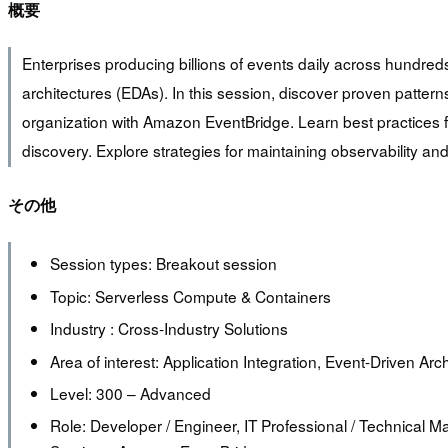
概要
Enterprises producing billions of events daily across hundr
architectures (EDAs). In this session, discover proven patter
organization with Amazon EventBridge. Learn best practices
discovery. Explore strategies for maintaining observability 
その他
Session types: Breakout session
Topic: Serverless Compute & Containers
Industry : Cross-Industry Solutions
Area of interest: Application Integration, Event-Driven Arc
Level: 300 – Advanced
Role: Developer / Engineer, IT Professional / Technical M