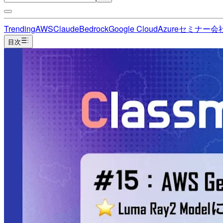
Trending
AWS
Claude
Bedrock
Google Cloud
Azure
セミナー
会
目次