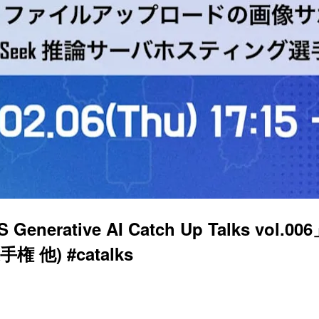
「AWS Generative AI Catch Up Tal
他) #catalks