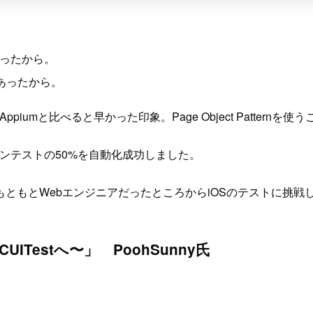
があったから。
分もあったから。
iumと比べると早かった印象。Page Object Patternを
ンテストの50%を自動化成功しました。
ともとWebエンジニアだったところからiOSのテストに挑戦
UITestへ〜」 PoohSunny氏