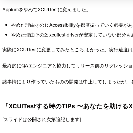
AppiumをやめてXCUITestに変えました。
やめた理由その1: Accessibilityを都度振っていく必要
やめた理由その2: xcuitest-driverが安定していない部
実際にXCUITestに変更してみたところ,よかった。実行速度はApp
最終的にQAエンジニアと協力してリリース前のリグレッショ
諸事情により作っていたものの開発は中止してしまったが、も
「XCUITestする時のTIPs 〜あなたを助けるXC
[スライドは公開され次第追記します]