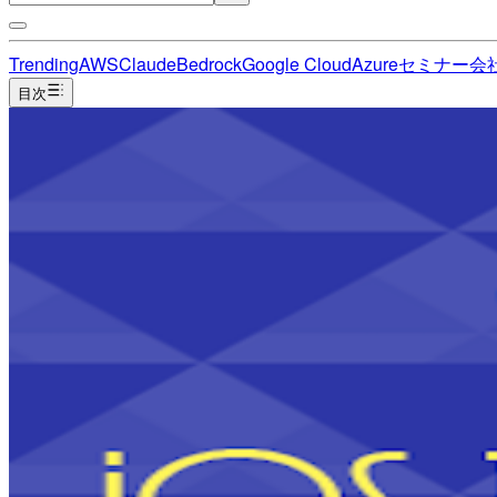
Trending
AWS
Claude
Bedrock
Google Cloud
Azure
セミナー
会
目次