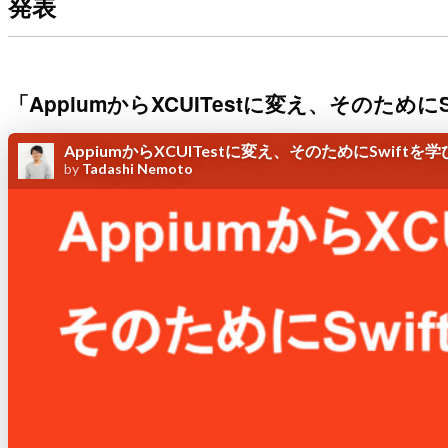
発表
「AppiumからXCUITestに変え、そのためにSw