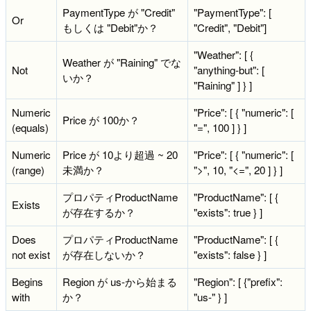
PaymentType が "Credit"
"PaymentType": [
Or
もしくは "Debit"か？
"Credit", "Debit"]
"Weather": [ {
Weather が "Raining" でな
Not
"anything-but": [
いか？
"Raining" ] } ]
Numeric
"Price": [ { "numeric": [
Price が 100か？
(equals)
"=", 100 ] } ]
Numeric
Price が 10より超過 ~ 20
"Price": [ { "numeric": [
(range)
未満か？
">", 10, "<=", 20 ] } ]
プロパティProductName
"ProductName": [ {
Exists
が存在するか？
"exists": true } ]
Does
プロパティProductName
"ProductName": [ {
not exist
が存在しないか？
"exists": false } ]
Begins
Region が us-から始まる
"Region": [ {"prefix":
with
か？
"us-" } ]