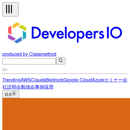
produced by Classmethod
Trending
AWS
Claude
Bedrock
Google Cloud
Azure
セミナー
会
社説明会
勉強会
事例
採用
目次