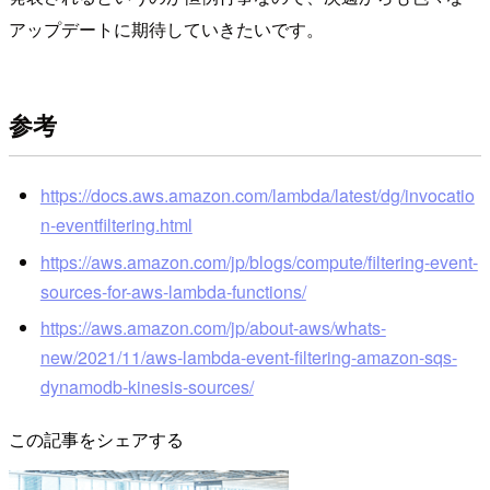
アップデートに期待していきたいです。
参考
https://docs.aws.amazon.com/lambda/latest/dg/invocatio
n-eventfiltering.html
https://aws.amazon.com/jp/blogs/compute/filtering-event-
sources-for-aws-lambda-functions/
https://aws.amazon.com/jp/about-aws/whats-
new/2021/11/aws-lambda-event-filtering-amazon-sqs-
dynamodb-kinesis-sources/
この記事をシェアする