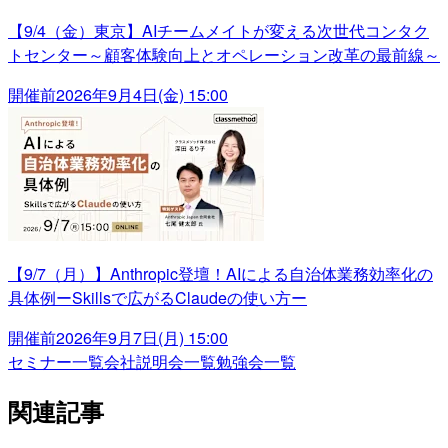
【9/4（金）東京】AIチームメイトが変える次世代コンタク
トセンター～顧客体験向上とオペレーション改革の最前線～
開催前
2026年9月4日(金) 15:00
【9/7（月）】Anthropic登壇！AIによる自治体業務効率化の
具体例ーSkillsで広がるClaudeの使い方ー
開催前
2026年9月7日(月) 15:00
セミナー一覧
会社説明会一覧
勉強会一覧
関連記事