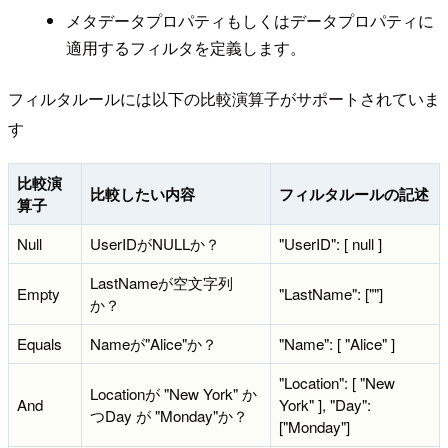
メタデータプロパティもしくはデータプロパティに
適用するフィルタを定義します。
フィルタルールには以下の比較演算子がサポートされていま
す
比較演
比較したい内容
フィルタルールの記述
算子
Null
UserIDがNULLか？
"UserID": [ null ]
LastNameが空文字列
Empty
"LastName": [""]
か？
Equals
Nameが"Alice"か？
"Name": [ "Alice" ]
"Location": [ "New
Locationが "New York" か
And
York" ], "Day":
つDay が "Monday"か？
["Monday"]