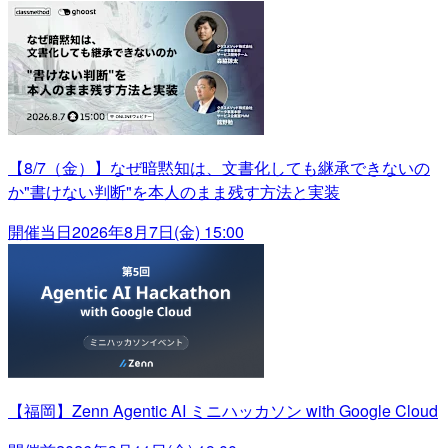
【8/7（金）】なぜ暗黙知は、文書化しても継承できないの
か"書けない判断"を本人のまま残す方法と実装
開催当日
2026年8月7日(金) 15:00
【福岡】Zenn Agentic AI ミニハッカソン with Google Cloud