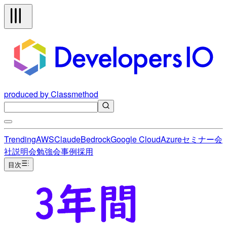
produced by Classmethod
Trending
AWS
Claude
Bedrock
Google Cloud
Azure
セミナー
会
社説明会
勉強会
事例
採用
目次