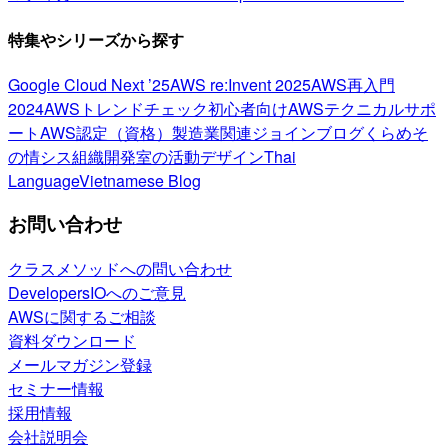
特集やシリーズから探す
Google Cloud Next ’25
AWS re:Invent 2025
AWS再入門
2024
AWSトレンドチェック
初心者向け
AWSテクニカルサポ
ート
AWS認定（資格）
製造業関連
ジョインブログ
くらめそ
の情シス
組織開発室の活動
デザイン
Thai
Language
Vietnamese Blog
お問い合わせ
クラスメソッドへの問い合わせ
DevelopersIOへのご意見
AWSに関するご相談
資料ダウンロード
メールマガジン登録
セミナー情報
採用情報
会社説明会