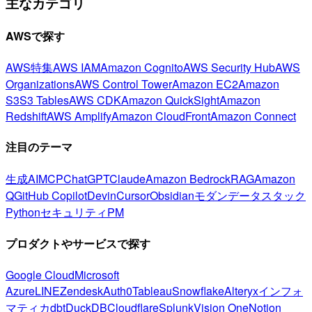
主なカテゴリ
AWSで探す
AWS特集
AWS IAM
Amazon Cognito
AWS Security Hub
AWS
Organizations
AWS Control Tower
Amazon EC2
Amazon
S3
S3 Tables
AWS CDK
Amazon QuickSight
Amazon
Redshift
AWS Amplify
Amazon CloudFront
Amazon Connect
注目のテーマ
生成AI
MCP
ChatGPT
Claude
Amazon Bedrock
RAG
Amazon
Q
GitHub Copilot
Devin
Cursor
Obsidian
モダンデータスタック
Python
セキュリティ
PM
プロダクトやサービスで探す
Google Cloud
Microsoft
Azure
LINE
Zendesk
Auth0
Tableau
Snowflake
Alteryx
インフォ
マティカ
dbt
DuckDB
Cloudflare
Splunk
Vision One
Notion