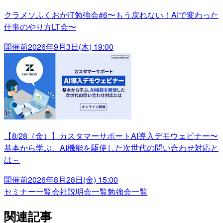
クラメソふくおかIT勉強会#6〜もう戻れない！AIで変わった
仕事のやり方LT会〜
開催前
2026年9月3日(木) 19:00
【8/28（金）】カスタマーサポートAI導入デモウェビナー〜
基本から学ぶ、AI機能を駆使した次世代の問い合わせ対応と
は～
開催前
2026年8月28日(金) 15:00
セミナー一覧
会社説明会一覧
勉強会一覧
関連記事