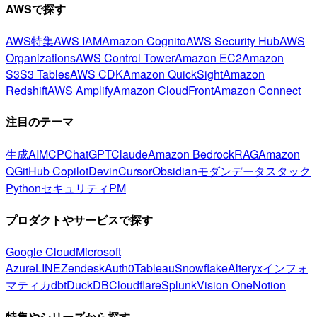
AWSで探す
AWS特集
AWS IAM
Amazon Cognito
AWS Security Hub
AWS
Organizations
AWS Control Tower
Amazon EC2
Amazon
S3
S3 Tables
AWS CDK
Amazon QuickSight
Amazon
Redshift
AWS Amplify
Amazon CloudFront
Amazon Connect
注目のテーマ
生成AI
MCP
ChatGPT
Claude
Amazon Bedrock
RAG
Amazon
Q
GitHub Copilot
Devin
Cursor
Obsidian
モダンデータスタック
Python
セキュリティ
PM
プロダクトやサービスで探す
Google Cloud
Microsoft
Azure
LINE
Zendesk
Auth0
Tableau
Snowflake
Alteryx
インフォ
マティカ
dbt
DuckDB
Cloudflare
Splunk
Vision One
Notion
特集やシリーズから探す