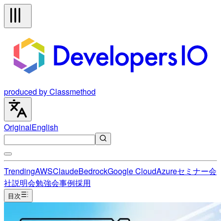
produced by Classmethod
Original
English
Trending
AWS
Claude
Bedrock
Google Cloud
Azure
セミナー
会
社説明会
勉強会
事例
採用
目次