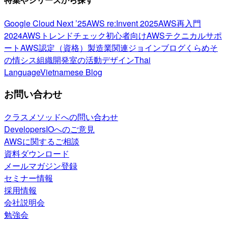
Google Cloud Next ’25
AWS re:Invent 2025
AWS再入門
2024
AWSトレンドチェック
初心者向け
AWSテクニカルサポ
ート
AWS認定（資格）
製造業関連
ジョインブログ
くらめそ
の情シス
組織開発室の活動
デザイン
Thai
Language
Vietnamese Blog
お問い合わせ
クラスメソッドへの問い合わせ
DevelopersIOへのご意見
AWSに関するご相談
資料ダウンロード
メールマガジン登録
セミナー情報
採用情報
会社説明会
勉強会