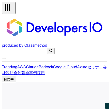
produced by Classmethod
Trending
AWS
Claude
Bedrock
Google Cloud
Azure
セミナー
会
社説明会
勉強会
事例
採用
目次