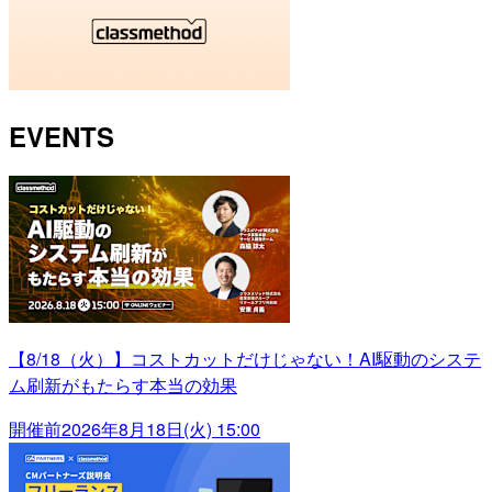
EVENTS
【8/18（火）】コストカットだけじゃない！AI駆動のシステ
ム刷新がもたらす本当の効果
開催前
2026年8月18日(火) 15:00