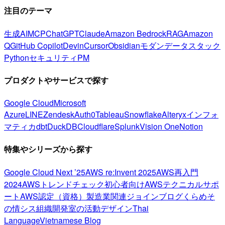
注目のテーマ
生成AI
MCP
ChatGPT
Claude
Amazon Bedrock
RAG
Amazon
Q
GitHub Copilot
Devin
Cursor
Obsidian
モダンデータスタック
Python
セキュリティ
PM
プロダクトやサービスで探す
Google Cloud
Microsoft
Azure
LINE
Zendesk
Auth0
Tableau
Snowflake
Alteryx
インフォ
マティカ
dbt
DuckDB
Cloudflare
Splunk
Vision One
Notion
特集やシリーズから探す
Google Cloud Next ’25
AWS re:Invent 2025
AWS再入門
2024
AWSトレンドチェック
初心者向け
AWSテクニカルサポ
ート
AWS認定（資格）
製造業関連
ジョインブログ
くらめそ
の情シス
組織開発室の活動
デザイン
Thai
Language
Vietnamese Blog